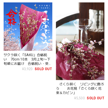
サクラ咲く「SAKU」合格祝
い 70cm 10本 3月上旬〜下
旬頃にお届け 合格祝い・受験
合格・桜ギフト
¥3,920
SOLD OUT
さくら咲く リビングに飾ろ
う お花見「さくら咲く花
束＆カビン」
¥5,500
SOLD OUT