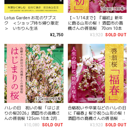
Lotus Garden お花のサブス
【～1/14まで】『福初』新年
ク ＜ショップ持ち帰り限定
に飾る山形の桜！ 酒田市の髙
＞ いちりん生活
橋さんの啓翁桜 70cm 10本
¥2,750
¥3,920
SOLD OUT
ハレの日 祝いの桜 「はじま
合格祝いや卒業などのハレの日
りの桜2026」酒田市の高橋さ
に『福春』桜で祝う山形の桜！
んの啓翁桜 125cm 10本 2月中
酒田市の髙橋さんの啓翁桜
旬～3月下旬頃にお届け
70cm 10本 2月中旬～3月下
¥10,080
SOLD OUT
¥3,920
SOLD OUT
旬頃にお届け