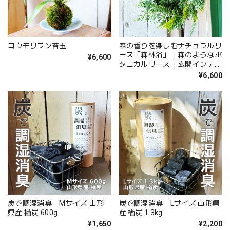
コウモリラン苔玉
森の香りを楽しむナチュラルリ
ース「森林浴」｜森のようなボ
¥6,600
タニカルリース｜玄関インテリ
ア
¥6,600
炭で調湿消臭 Mサイズ 山形
炭で調湿消臭 Lサイズ 山形県
県産 楢炭 600g
産 楢炭 1.3kg
¥1,650
¥2,200