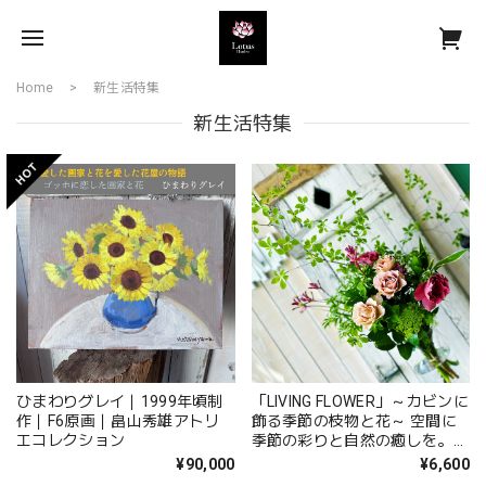
Home
新生活特集
新生活特集
ひまわりグレイ｜1999年頃制
「LIVING FLOWER」～カビンに
作｜F6原画｜畠山秀雄アトリ
飾る季節の枝物と花～ 空間に
エコレクション
季節の彩りと自然の癒しを。オ
フィス・店舗・医院・サロン・
¥90,000
¥6,600
ホテル・レストランなどのビジ