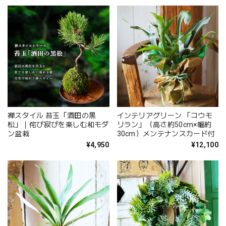
ネス空間の装飾にも最適。
禅スタイル 苔玉「酒田の黒
インテリアグリーン 「コウモ
松」｜侘び寂びを楽しむ和モダ
リラン」（高さ約50cm×幅約
ン盆栽
30cm）メンテナンスカード付
¥4,950
¥12,100