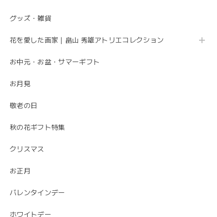
グッズ・雑貨
母の日 エレガントなお母さんに感謝を込めて こだわりの 「カーネーションのフレームフラワーアレンジメント・トキメキ」
2020/05/11
花を愛した画家｜畠山 秀雄アトリエコレクション
お中元・お盆・サマーギフト
先方さんがお洒落なお花だと喜んでくれました。 ありがと
うございました。
お月見
ありがとうございました😊 無事にお花が届いて
敬老の日
安心しました。 母の日でご注文ありがとうござ
いました。
秋の花ギフト特集
クリスマス
お正月
バレンタインデー
ホワイトデー