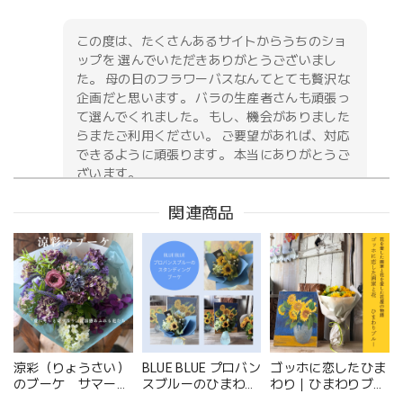
この度は、たくさんあるサイトからうちのショ
ップを 選んでいただきありがとうございまし
た。 母の日のフラワーバスなんてとても贅沢な
企画だと思います。 バラの生産者さんも頑張っ
て選んでくれました。 もし、機会がありました
らまたご利用ください。 ご要望があれば、対応
できるように頑張ります。 本当にありがとうご
ざいます。
関連商品
お供え花アレンジメント「紫香の祈り」｜春彼岸・お盆・命日・法事の供花
2026/05/09
無事に届いたようです。 注文時に、間違えて記入してどう
しようと思っていた所に、丁寧な電話をいただき助かりまし
た。 送り先の友人から写真が送られてきましたが、とても
涼彩（りょうさい）
BLUE BLUE プロバン
ゴッホに恋したひま
立派なアレンジメントで感激しました。 友人も喜んでいま
のブーケ サマーギ
スブルーのひまわり
わり｜ひまわりブー
した。 配送の件もとても丁寧に、お花が傷付かない様に配
フト ─ 夏にそっと
のスタンディングブ
ケと油絵のギフトセ