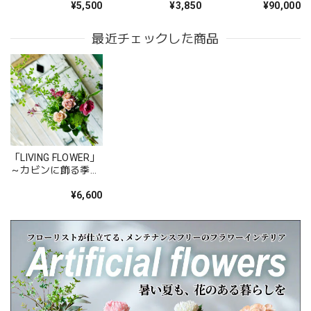
¥5,500
¥3,850
¥90,000
寄り添う、清涼感あ
ーケ
ット｜畠山秀雄アト
慮されていたようです。 お願いして良かったです。 また機
ふれる花たち ─
リエコレクション
会があればお願いしたいと思いました、 ありがとうござい
最近チェックした商品
ました。
このたびは大切なご友人への贈り物に、当店の
お花をお選びいただき誠にありがとうございま
した。 また、ご友人にもお喜びいただけたとの
こと、そしてお送りしたアレンジメントを「立
派」とお褒めいただき、大変嬉しく拝見しまし
た。 配送についてもご満足いただけたようで何
「LIVING FLOWER」
よりです。 温かいお言葉を励みに、これからも
～カビンに飾る季節
心を込めてお花をお届けしてまいります。 また
の枝物と花～ 空間に
季節の彩りと自然の
¥6,600
のご利用を心よりお待ちしております。 このた
癒しを。オフィス・
びは本当にありがとうございました。
店舗・医院・サロ
ン・ホテル・レスト
ランなどのビジネス
空間の装飾にも最
適。
心を伝える花 キモチ 「ありがとう ARIGATO」 6600
2025/02/07