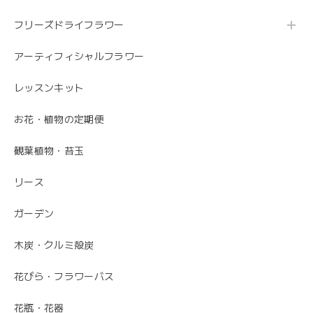
フリーズドライフラワー
うれしいお返事ありがとうございました。 スタ
ッフ一同励みになります。 これからも、素敵な
アーティフィシャルフラワー
お花をお作りさせて頂きますので よろしくお願
いします。
レッスンキット
お花・植物の定期便
毎月届くお花の定期便 酒田のお花の季節の花束「季節の花束SAKATA12」
観葉植物・苔玉
2023/06/17
リース
素敵なお花ありがとうございます。 母が大変喜んでいまし
た。 特に芍薬が素敵だと言っていました。 引続きよろしく
ガーデン
お願いします。 岩岡
木炭・クルミ殻炭
こちらこそ、ありがとうございます。 お母さま
の為にこれからも喜ばれるお花を お届けさせて
花びら・フラワーバス
いただきます。
花瓶・花器