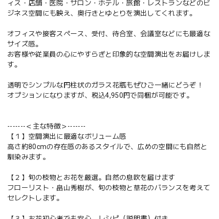
ィス・店舗・医院・サロン・ホテル・旅館・レストランなどのビ
ジネス空間にも映え、奥行きとゆとりを演出してくれます。
オフィスや接客スペース、受付、待合室、会議室などにも最適な
サイズ感。
お客様や従業員の心にやすらぎと印象的な空間演出をお届けしま
す。
透明でシンプルな円柱状のガラス花瓶もぜひご一緒にどうぞ！
オプションになりますが、税込4,950円で同梱が可能です。
-------＜主な特徴＞-------
【１】空間演出に最適なボリューム感
高さ約80cmの存在感のあるスタイルで、広めの空間にも自然と
馴染みます。
【２】旬の枝物とお花を厳選。自然の息吹を届けます
フローリスト・畠山秀樹が、旬の枝物と草花のバランスを考えて
セレクトします。
【３】お花初心者でも安心。レシピ（説明書）付き