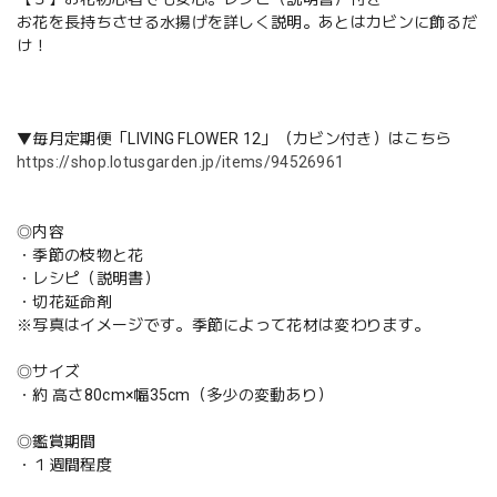
お花を長持ちさせる水揚げを詳しく説明。あとはカビンに飾るだ
け！
▼毎月定期便「LIVING FLOWER 12」（カビン付き）はこちら
https://shop.lotusgarden.jp/items/94526961
◎内容
・季節の枝物と花
・レシピ（説明書）
・切花延命剤
※写真はイメージです。季節によって花材は変わります。
◎サイズ
・約 高さ80cm×幅35cm（多少の変動あり）
◎鑑賞期間
・１週間程度