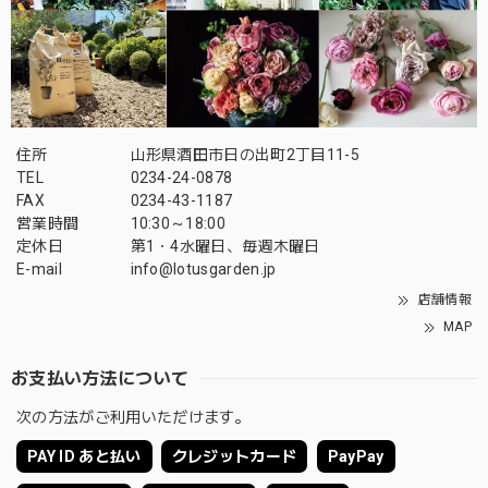
住所
山形県酒田市日の出町2丁目11-5
TEL
0234-24-0878
FAX
0234-43-1187
営業時間
10:30～18:00
定休日
第1・4水曜日、毎週木曜日
E-mail
info@lotusgarden.jp
店舗情報
MAP
お支払い方法について
次の方法がご利用いただけます。
PAY ID あと払い
クレジットカード
PayPay