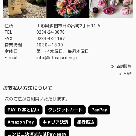
住所
山形県酒田市日の出町2丁目11-5
TEL
0234-24-0878
FAX
0234-43-1187
営業時間
10:30～18:00
定休日
第1・4水曜日、毎週木曜日
E-mail
info@lotusgarden.jp
店舗情報
MAP
お支払い方法について
次の方法がご利用いただけます。
PAY ID あと払い
クレジットカード
PayPay
Amazon Pay
キャリア決済
銀行振込
コンビニ決済またはPay-easy