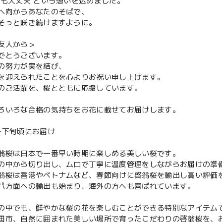
らも大丈夫”という想いを込めました。
へ向かうあなたのそばで、
そっと咲き続けますように。
友人から＞
でとうございます。
の努力が実を結び、
を迎えられたことを心よりお祝い申し上げます。
のご活躍を、桜とともに応援しています。
ろいろな合格の気持ちをお花に載せてお届けします。
〜下旬頃にお届け
翁桜は日本で一番早い時期に楽しめる美しい桜です。
の中から切り出し、ムロで丁寧に温度管理をしながらお届けの準
翁桜は香港やベトナムなど、春節向けに啓翁桜を輸出し高い評価
パ方面への輸出も始まり、海外の方へも喜ばれています。
の中でも、鮮やかな桜の花を楽しむことができる特別なアイテム
田市、自然に囲まれた美しい場所で育ったこだわりの啓翁桜を、