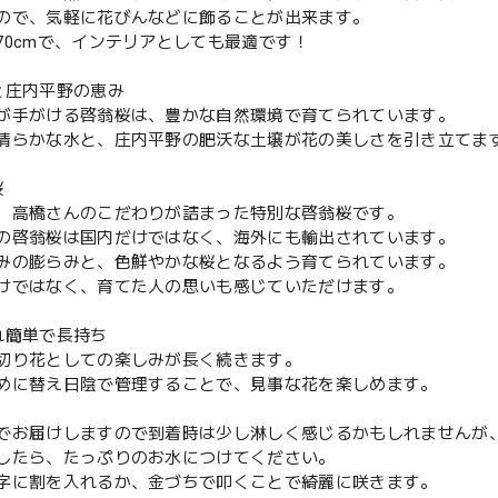
ので、気軽に花びんなどに飾ることが出来ます。
70cmで、インテリアとしても最適です！
と庄内平野の恵み
が手がける啓翁桜は、豊かな自然環境で育てられています。
清らかな水と、庄内平野の肥沃な土壌が花の美しさを引き立てま
桜
、高橋さんのこだわりが詰まった特別な啓翁桜です。
の啓翁桜は国内だけではなく、海外にも輸出されています。
みの膨らみと、色鮮やかな桜となるよう育てられています。
けではなく、育てた人の思いも感じていただけます。
れ簡単で長持ち
切り花としての楽しみが長く続きます。
めに替え日陰で管理することで、見事な花を楽しめます。
でお届けしますので到着時は少し淋しく感じるかもしれませんが
したら、たっぷりのお水につけてください。
字に割を入れるか、金づちで叩くことで綺麗に咲きます。