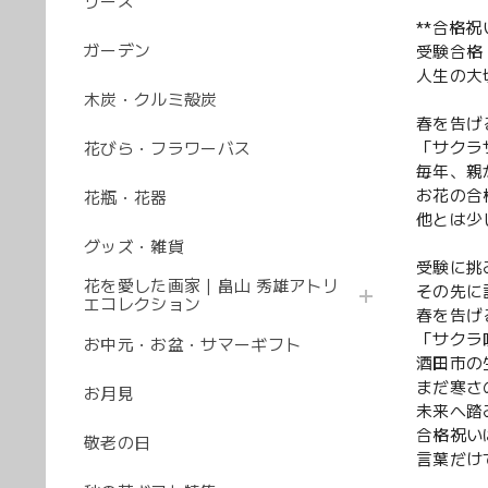
リース
**合格
ガーデン
受験合格
人生の大
木炭・クルミ殻炭
春を告げ
「サクラ
花びら・フラワーバス
毎年、親
お花の合
花瓶・花器
他とは少
グッズ・雑貨
受験に挑
花を愛した画家｜畠山 秀雄アトリ
その先に
エコレクション
春を告げ
「サクラ
お中元・お盆・サマーギフト
酒田市の
まだ寒さ
お月見
未来へ踏
合格祝い
敬老の日
言葉だけ