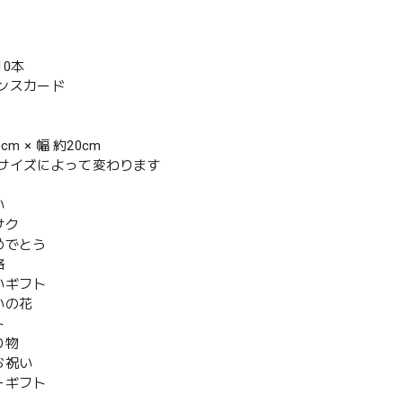
10本
ンスカード
cm × 幅 約20cm
サイズによって変わります
い
サク
めでとう
格
いギフト
いの花
ト
り物
お祝い
ーギフト