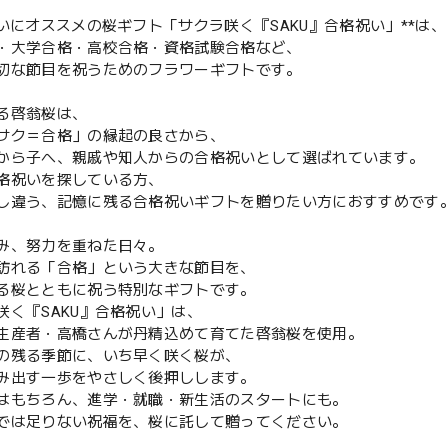
祝いにオススメの桜ギフト「サクラ咲く『SAKU』合格祝い」**は、
・大学合格・高校合格・資格試験合格など、
切な節目を祝うためのフラワーギフトです。
る啓翁桜は、
サク＝合格」の縁起の良さから、
から子へ、親戚や知人からの合格祝いとして選ばれています。
格祝いを探している方、
し違う、記憶に残る合格祝いギフトを贈りたい方におすすめです
み、努力を重ねた日々。
訪れる「合格」という大きな節目を、
る桜とともに祝う特別なギフトです。
咲く『SAKU』合格祝い」は、
生産者・高橋さんが丹精込めて育てた啓翁桜を使用。
の残る季節に、いち早く咲く桜が、
み出す一歩をやさしく後押しします。
はもちろん、進学・就職・新生活のスタートにも。
では足りない祝福を、桜に託して贈ってください。