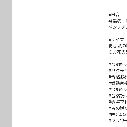
■内容
啓翁桜 
メンテナ
■サイズ
高さ 約70
※お花の
#合格祝
#サクラ
#合格お
#受験合
#合格祝
#合格祝
#桜ギフ
#春の贈
#門出の
#フラワ