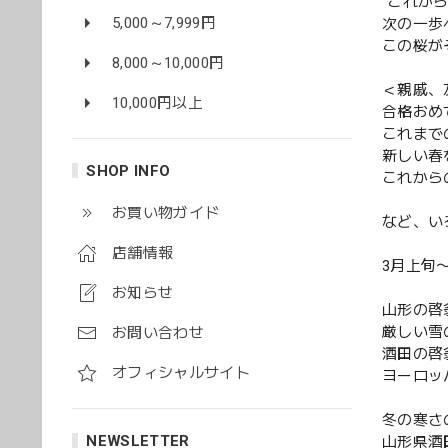
“これか
5,000～7,999円
次の一歩
この桜が
8,000～10,000円
＜親戚、
10,000円以上
合格おめ
これまで
新しい春
SHOP INFO
これから
お買い物ガイド
など、い
店舗情報
3月上旬
お知らせ
山形の啓
厳しい雪
お問い合わせ
酒田の啓
オフィシャルサイト
ヨーロッ
冬の寒さ
NEWSLETTER
山形県酒