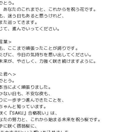
でとう。
、あなたのこれまでと、これからを祝う花です。
も、迷う日もあると思うけれど、
また巡ってきます。
じて、進んでいってください。
言葉＞
も、ここまで頑張ったことが誇りです。
たびに、今日の気持ちを思い出してください。
未来が、やさしく、力強く咲き続けますように。
た君へ＞
でとう。
本当によく頑張りました。
かない日も、不安な夜も、
りに一歩ずつ進んできたことを、
ちゃんと知っています。
咲く『SAKU』合格祝い」は、
なたの努力と、これから始まる未来を祝う桜です。
ずに咲く啓翁桜に、