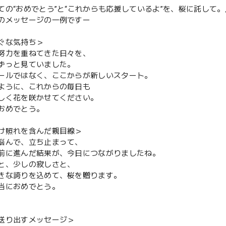
ての“おめでとう”と“これからも応援しているよ”を、桜に託して。
のメッセージの一例ですー
ぐな気持ち＞
努力を重ねてきた日々を、
ずっと見ていました。
ールではなく、ここからが新しいスタート。
ように、これからの毎日も
しく花を咲かせてください。
おめでとう。
け照れを含んだ親目線＞
悩んで、立ち止まって、
前に進んだ結果が、今日につながりましたね。
と、少しの寂しさと、
きな誇りを込めて、桜を贈ります。
当におめでとう。
送り出すメッセージ＞