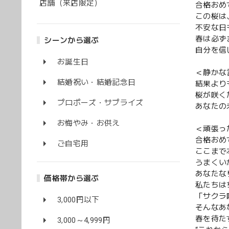
店舗（来店限定）
合格おめ
この桜は
不安な日
春は必ず
シーンから選ぶ
自分を信
お誕生日
＜静かな
結婚祝い・結婚記念日
結果より
桜が咲く
プロポーズ・サプライズ
あなたの
お悔やみ・お供え
＜頑張っ
合格おめ
ご自宅用
ここまで
うまくい
あなたな
価格帯から選ぶ
私たちは
「サクラ
3,000円以下
そんなあ
春を待た
3,000～4,999円