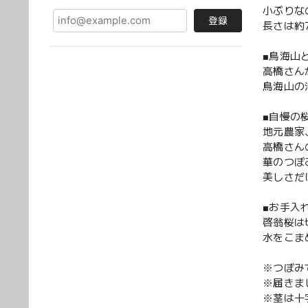
小ぶりな
登録
長さは約
■鳥海山
高橋さん
鳥海山の
■自慢の
地元農家
高橋さん
華のつぼ
美しさだ
■お手入
啓翁桜は
水をこま
※つぼみ
※届きま
※茎は十