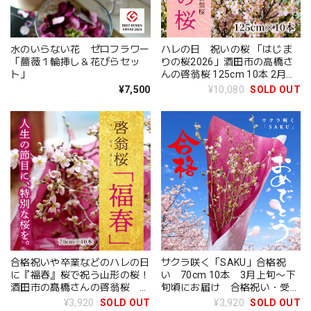
水のいらない花 ゼロフラワー
ハレの日 祝いの桜 「はじま
「薔薇１輪挿し＆花びらセッ
りの桜2026」酒田市の高橋さ
ト」
んの啓翁桜 125cm 10本 2月中
旬～3月下旬頃にお届け
¥7,500
¥10,080
SOLD OUT
合格祝いや卒業などのハレの日
サクラ咲く「SAKU」合格祝
に『福春』桜で祝う山形の桜！
い 70cm 10本 3月上旬〜下
酒田市の髙橋さんの啓翁桜
旬頃にお届け 合格祝い・受験
70cm 10本 2月中旬～3月下
合格・桜ギフト
¥3,920
SOLD OUT
¥3,920
SOLD OUT