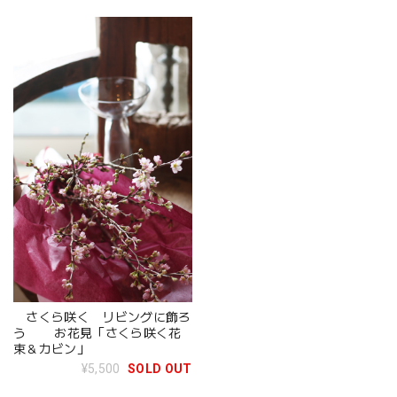
旬頃にお届け
さくら咲く リビングに飾ろ
う お花見「さくら咲く花
束＆カビン」
¥5,500
SOLD OUT