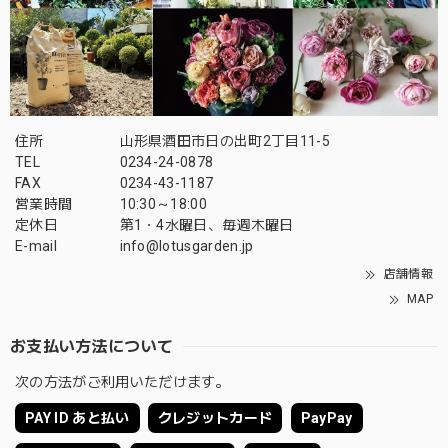
住所
山形県酒田市日の出町2丁目11-5
TEL
0234-24-0878
FAX
0234-43-1187
営業時間
10:30～18:00
定休日
第1・4水曜日、毎週木曜日
E-mail
info@lotusgarden.jp
店舗情報
MAP
お支払い方法について
次の方法がご利用いただけます。
PAY ID あと払い
クレジットカード
PayPay