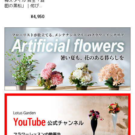
禅スタイル 苔玉「酒
よりです。 温かいお言葉を励みに、これからも
田の黒松」｜侘び寂
心を込めてお花をお届けしてまいります。 また
びを楽しむ和モダン
盆栽
¥4,950
のご利用を心よりお待ちしております。 このた
びは本当にありがとうございました。
心を伝える花 キモチ 「ありがとう ARIGATO」 6600
2025/02/07
姉の誕生日に花束を注文しました。 予め希望やイメージを
伝えたところ、レアなバラを入れて下さり、ワンランクアッ
プでハイセンスな華やかな花束を作ってくださいました。
姉も大変喜んでくれて、大満足です。 また、お願いしま
す。 安心してお願いできるお花屋さんです。
大変嬉しいレビューありがとうございます。 お
姉さんも喜んでくださり安心しました。 また、
よろしくお願いします。