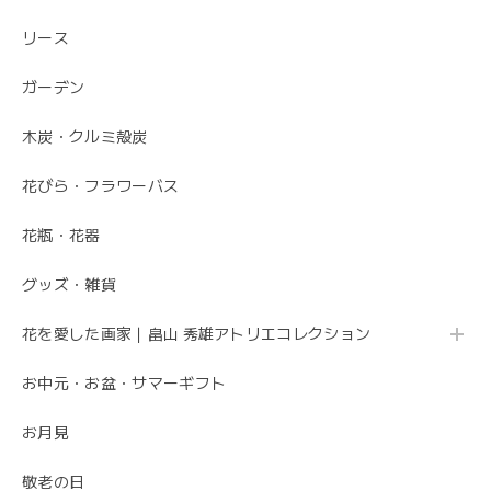
リース
素敵なお花ありがとうございます。 母が大変喜んでいまし
た。 特に芍薬が素敵だと言っていました。 引続きよろしく
ガーデン
お願いします。 岩岡
木炭・クルミ殻炭
こちらこそ、ありがとうございます。 お母さま
の為にこれからも喜ばれるお花を お届けさせて
花びら・フラワーバス
いただきます。
花瓶・花器
グッズ・雑貨
母の日 エレガントなお母さんに感謝を込めて こだわりの 「カーネーションのフレームフラワーアレンジメント・トキメキ」
2020/05/11
花を愛した画家｜畠山 秀雄アトリエコレクション
お中元・お盆・サマーギフト
先方さんがお洒落なお花だと喜んでくれました。 ありがと
うございました。
お月見
ありがとうございました😊 無事にお花が届いて
敬老の日