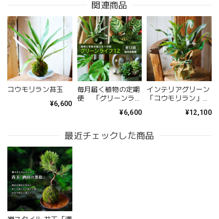
関連商品
お供え花アレンジメント「紫香の祈り」｜春彼岸・お盆・命日・法事の供花
2026/05/09
無事に届いたようです。 注文時に、間違えて記入してどう
しようと思っていた所に、丁寧な電話をいただき助かりまし
た。 送り先の友人から写真が送られてきましたが、とても
コウモリラン苔玉
毎月届く植物の定期
インテリアグリーン
立派なアレンジメントで感激しました。 友人も喜んでいま
便 「グリーンライ
「コウモリラン」
¥6,600
した。 配送の件もとても丁寧に、お花が傷付かない様に配
フ１２」サブスク
（高さ約50cm×幅約
¥6,600
¥12,100
30cm）メンテナン
慮されていたようです。 お願いして良かったです。 また機
スカード付
会があればお願いしたいと思いました、 ありがとうござい
最近チェックした商品
ました。
このたびは大切なご友人への贈り物に、当店の
お花をお選びいただき誠にありがとうございま
した。 また、ご友人にもお喜びいただけたとの
こと、そしてお送りしたアレンジメントを「立
派」とお褒めいただき、大変嬉しく拝見しまし
た。 配送についてもご満足いただけたようで何