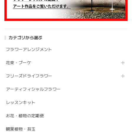
アンティークブーケ（カビン付き）
2024/05/26
カテゴリから選ぶ
花の状態も良く素敵な花束で、 とても満足しております。
丁寧に梱包されていて、 配送の問題は特にありませんでし
フラワーアレンジメント
た。 フローリストさんが花の提案と相談に 快く応じてくれ
ます。 今後も利用したい信頼のおける花屋さんです。
花束・ブーケ
フリーズドライフラワー
うれしいお返事ありがとうございました。 スタ
ッフ一同励みになります。 これからも、素敵な
アーティフィシャルフラワー
お花をお作りさせて頂きますので よろしくお願
いします。
レッスンキット
お花・植物の定期便
毎月届くお花の定期便 酒田のお花の季節の花束「季節の花束SAKATA12」
観葉植物・苔玉
2023/06/17