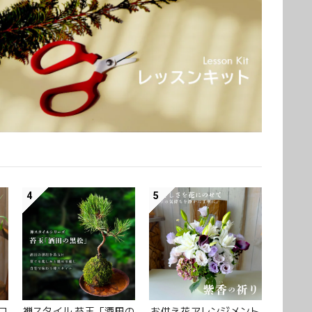
4
5
コ
禅スタイル 苔玉「酒田の
お供え花アレンジメント