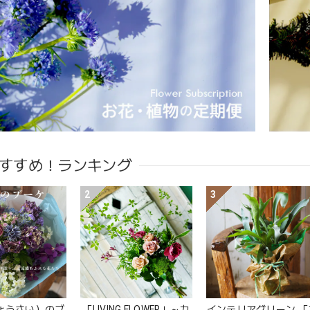
すすめ！ランキング
2
3
ょうさい）のブ
「LIVING FLOWER」～カ
インテリアグリーン 「