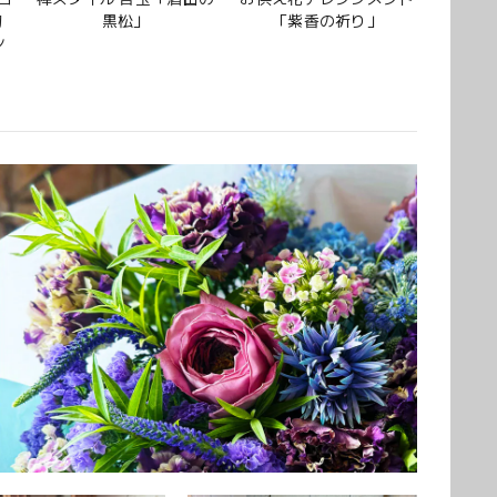
約
黒松」
「紫香の祈り」
ン