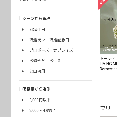
シーンから選ぶ
お誕生日
結婚祝い・結婚記念日
プロポーズ・サプライズ
アーティ
お悔やみ・お供え
LIVING M
Rememb
ご自宅用
と共に寄
やお供え
価格帯から選ぶ
3,000円以下
フリー
3,000～4,999円