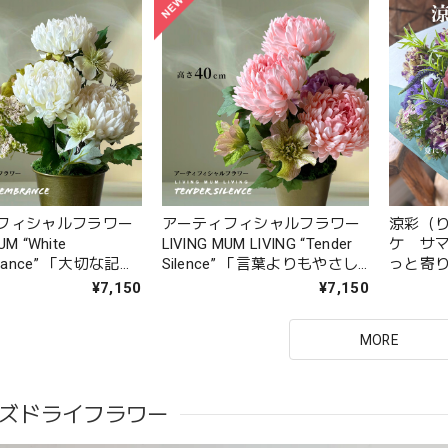
フィシャルフラワー
アーティフィシャルフラワー
涼彩（
UM “White
LIVING MUM LIVING “Tender
ケ サマ
rance” 「大切な記憶
Silence” 「言葉よりもやさし
っと寄
り添う花」お悔やみ
く」お悔やみやお供えに
る花たち
¥7,150
¥7,150
に
MORE
ズドライフラワー