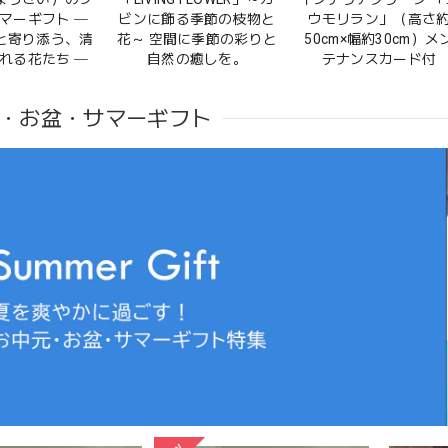
マーギフト ─
ビンに飾る季節の枝物と
ウモリラン」（高さ
と寄り添う、清
花～ 空間に季節の彩りと
50cm×幅約30cm）メ
れる花たち ─
自然の癒しを。
テナンスカード付
・お盆・サマーギフト