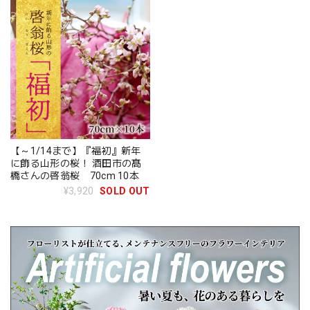
【～1/14まで】『福初』新年
に飾る山形の桜！ 酒田市の髙
橋さんの啓翁桜 70cm 10本
¥3,920
SOLD OUT