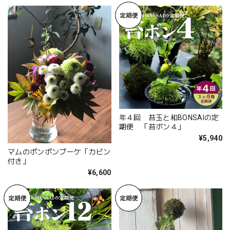
年４回 苔玉と和BONSAIの定
期便 「苔ボン４」
¥5,940
マムのポンポンブーケ「カビン
付き」
¥6,600