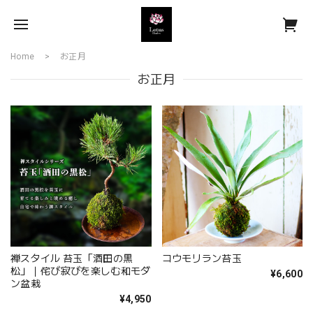
Home
お正月
お正月
禅スタイル 苔玉「酒田の黒
コウモリラン苔玉
松」｜侘び寂びを楽しむ和モダ
¥6,600
ン盆栽
¥4,950