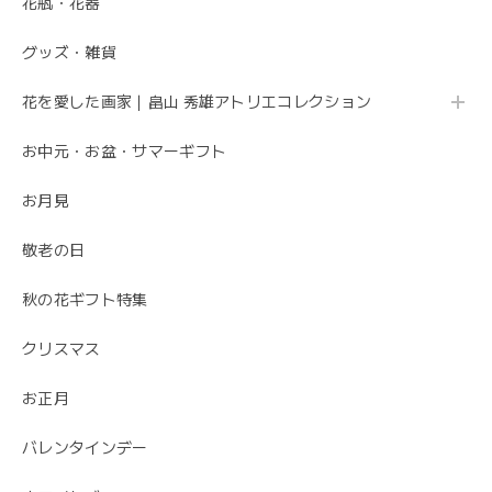
花瓶・花器
グッズ・雑貨
花を愛した画家｜畠山 秀雄アトリエコレクション
お中元・お盆・サマーギフト
お月見
敬老の日
秋の花ギフト特集
クリスマス
お正月
バレンタインデー