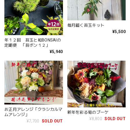
毎月届く苔玉キット
¥5,500
年１２回 苔玉と和BONSAIの
定期便 「苔ボン１２」
¥5,940
お正月アレンジ「クラシカルマ
新年を彩る菊のブーケ
ムアレンジ」
¥8,800
SOLD OUT
¥7,700
SOLD OUT