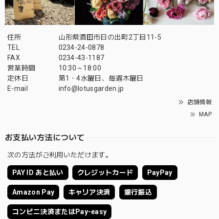
住所
山形県酒田市日の出町2丁目11-5
TEL
0234-24-0878
FAX
0234-43-1187
営業時間
10:30～18:00
定休日
第1・4水曜日、毎週木曜日
E-mail
info@lotusgarden.jp
店舗情報
MAP
お支払い方法について
次の方法がご利用いただけます。
PAY ID あと払い
クレジットカード
PayPay
Amazon Pay
キャリア決済
銀行振込
コンビニ決済またはPay-easy