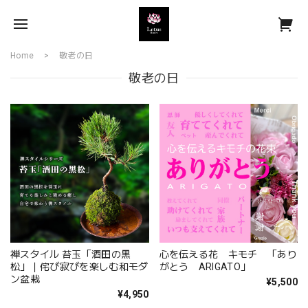
Home
敬老の日
敬老の日
禅スタイル 苔玉「酒田の黒
心を伝える花 キモチ 「あり
松」｜侘び寂びを楽しむ和モダ
がとう ARIGATO」
ン盆栽
¥5,500
¥4,950