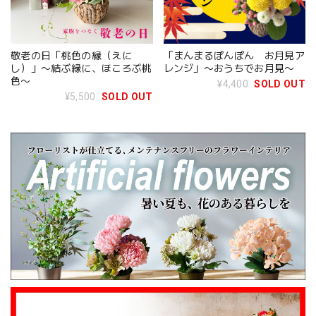
敬老の日「桃色の縁（えに
「まんまるぽんぽん お月見ア
し）」〜結ぶ縁に、ほころぶ桃
レンジ」〜おうちでお月見〜
色〜
¥4,400
SOLD OUT
¥5,500
SOLD OUT