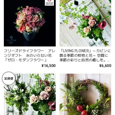
フリーズドライフラワー アレ
「LIVING FLOWER」～カビンに
ンジギフト 水のいらない花
飾る季節の枝物と花～ 空間に
「ゼロ・モダンフラワー」
季節の彩りと自然の癒しを。オ
フィス・店舗・医院・サロン・
¥16,500
¥6,600
ホテル・レストランなどのビジ
ネス空間の装飾にも最適。