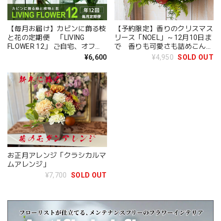
【毎月お届け】カビンに飾る枝
【予約限定】香りのクリスマス
と花の定期便 「LIVING
リース「NOEL」～12月10日ま
FLOWER 12」 ご自宅、オフィ
で 香りも可愛さも詰めこん
ス、ショップ、医院などで飾れ
だ、ナチュラルリース
¥6,600
¥4,950
SOLD OUT
る花のある生活
お正月アレンジ「クラシカルマ
ムアレンジ」
¥7,700
SOLD OUT