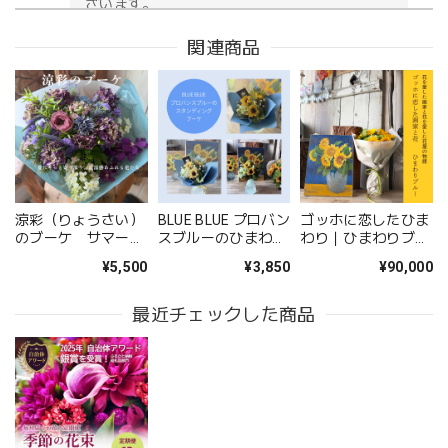
ざいます。
関連商品
お供え花アレンジメント「紫香の祈り」｜春彼岸・お盆・命日・法事の供花
2026/05/09
無事に届いたようです。 注文時に、間違えて記入してどう
しようと思っていた所に、丁寧な電話をいただき助かりまし
た。 送り先の友人から写真が送られてきましたが、とても
涼彩（りょうさい）
BLUE BLUE プロバン
ゴッホに恋したひま
立派なアレンジメントで感激しました。 友人も喜んでいま
のブーケ サマーギ
スブルーのひまわり
わり｜ひまわりブー
した。 配送の件もとても丁寧に、お花が傷付かない様に配
フト ─ 夏にそっと
のスタンディングブ
ケと油絵のギフトセ
¥5,500
¥3,850
¥90,000
寄り添う、清涼感あ
ーケ
ット｜畠山秀雄アト
慮されていたようです。 お願いして良かったです。 また機
ふれる花たち ─
リエコレクション
会があればお願いしたいと思いました、 ありがとうござい
最近チェックした商品
ました。
このたびは大切なご友人への贈り物に、当店の
お花をお選びいただき誠にありがとうございま
した。 また、ご友人にもお喜びいただけたとの
こと、そしてお送りしたアレンジメントを「立