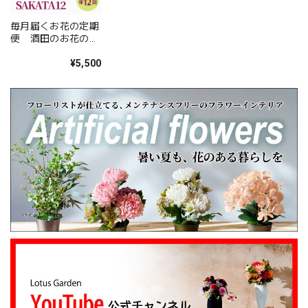
派」とお褒めいただき、大変嬉しく拝見しまし
た。 配送についてもご満足いただけたようで何
毎月届くお花の定期
よりです。 温かいお言葉を励みに、これからも
便 酒田のお花の季
心を込めてお花をお届けしてまいります。 また
節の花束「季節の花
束SAKATA12」
¥5,500
のご利用を心よりお待ちしております。 このた
びは本当にありがとうございました。
心を伝える花 キモチ 「ありがとう ARIGATO」 6600
2025/02/07
姉の誕生日に花束を注文しました。 予め希望やイメージを
伝えたところ、レアなバラを入れて下さり、ワンランクアッ
プでハイセンスな華やかな花束を作ってくださいました。
姉も大変喜んでくれて、大満足です。 また、お願いしま
す。 安心してお願いできるお花屋さんです。
大変嬉しいレビューありがとうございます。 お
姉さんも喜んでくださり安心しました。 また、