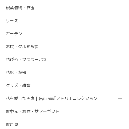
毎月届くお花の定期便 酒田のお花の季節の花束「季節の花束SAKATA12」
観葉植物・苔玉
2023/06/17
リース
素敵なお花ありがとうございます。 母が大変喜んでいまし
た。 特に芍薬が素敵だと言っていました。 引続きよろしく
ガーデン
お願いします。 岩岡
木炭・クルミ殻炭
こちらこそ、ありがとうございます。 お母さま
の為にこれからも喜ばれるお花を お届けさせて
花びら・フラワーバス
いただきます。
花瓶・花器
グッズ・雑貨
母の日 エレガントなお母さんに感謝を込めて こだわりの 「カーネーションのフレームフラワーアレンジメント・トキメキ」
2020/05/11
花を愛した画家｜畠山 秀雄アトリエコレクション
お中元・お盆・サマーギフト
先方さんがお洒落なお花だと喜んでくれました。 ありがと
うございました。
お月見