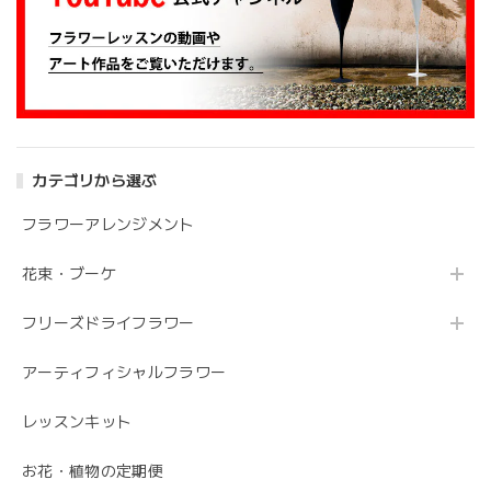
よろしくお願いします。
アンティークブーケ（カビン付き）
2024/05/26
カテゴリから選ぶ
花の状態も良く素敵な花束で、 とても満足しております。
丁寧に梱包されていて、 配送の問題は特にありませんでし
フラワーアレンジメント
た。 フローリストさんが花の提案と相談に 快く応じてくれ
ます。 今後も利用したい信頼のおける花屋さんです。
花束・ブーケ
フリーズドライフラワー
うれしいお返事ありがとうございました。 スタ
ッフ一同励みになります。 これからも、素敵な
アーティフィシャルフラワー
お花をお作りさせて頂きますので よろしくお願
いします。
レッスンキット
お花・植物の定期便