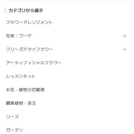
カテゴリから選ぶ
花の状態も良く素敵な花束で、 とても満足しております。
丁寧に梱包されていて、 配送の問題は特にありませんでし
フラワーアレンジメント
た。 フローリストさんが花の提案と相談に 快く応じてくれ
ます。 今後も利用したい信頼のおける花屋さんです。
花束・ブーケ
フリーズドライフラワー
うれしいお返事ありがとうございました。 スタ
ッフ一同励みになります。 これからも、素敵な
アーティフィシャルフラワー
お花をお作りさせて頂きますので よろしくお願
いします。
レッスンキット
お花・植物の定期便
毎月届くお花の定期便 酒田のお花の季節の花束「季節の花束SAKATA12」
観葉植物・苔玉
2023/06/17
リース
素敵なお花ありがとうございます。 母が大変喜んでいまし
た。 特に芍薬が素敵だと言っていました。 引続きよろしく
ガーデン
お願いします。 岩岡