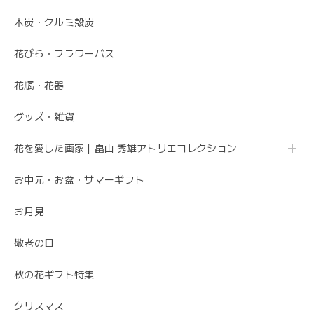
木炭・クルミ殻炭
こちらこそ、ありがとうございます。 お母さま
の為にこれからも喜ばれるお花を お届けさせて
花びら・フラワーバス
いただきます。
花瓶・花器
グッズ・雑貨
母の日 エレガントなお母さんに感謝を込めて こだわりの 「カーネーションのフレームフラワーアレンジメント・トキメキ」
2020/05/11
花を愛した画家｜畠山 秀雄アトリエコレクション
お中元・お盆・サマーギフト
先方さんがお洒落なお花だと喜んでくれました。 ありがと
うございました。
お月見
ありがとうございました😊 無事にお花が届いて
敬老の日
安心しました。 母の日でご注文ありがとうござ
いました。
秋の花ギフト特集
クリスマス