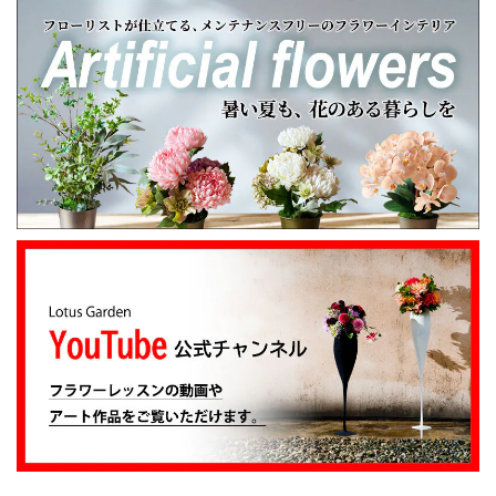
心を伝える花 キモチ 「ありがとう ARIGATO」 6600
2025/02/07
姉の誕生日に花束を注文しました。 予め希望やイメージを
伝えたところ、レアなバラを入れて下さり、ワンランクアッ
プでハイセンスな華やかな花束を作ってくださいました。
姉も大変喜んでくれて、大満足です。 また、お願いしま
す。 安心してお願いできるお花屋さんです。
大変嬉しいレビューありがとうございます。 お
姉さんも喜んでくださり安心しました。 また、
よろしくお願いします。
アンティークブーケ（カビン付き）
2024/05/26