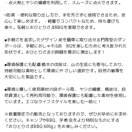
・点火剤とヤシの繊維を利用して、スムーズに点火できます。
◽️効果 ・便利な取り出し方で、手を汚さずに使用できるため、安
心して楽しめます。 ・軽量でコンパクトなため、持ち運びも
楽々。気軽におひとりさまBBQを実現できます。
■手軽さを追求したデザイン 炭を簡単に取り出せる円筒型のダン
ボールは、手軽におしゃれなB BQを楽しむために考え抜かれた
形状です。おひとりさまの時間を贅沢に演出します！
■環境保護にも配慮 楢木の伐採は、山の生成にも寄与しており、
持続可能な素材として環境にや さしい選択です。自然の循環を
大切にした製品です。
■環境に優しく使用素材の段ボール筒、 ヤシの繊維、楢炭は、自
然資源として再利用可能で、環境保護にも配慮した素材を使用し
ています。エコなライフスタイルを楽しむ一助に！
※数量限定での販売となっておりますので、ぜひお早めにお求め
ください。キャンプやBBQ、芋煮 会をより特別なものにする
「おひとりさまBBQ 600g」をお楽しみください。