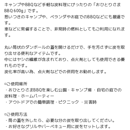
キャンプやBBQなど手軽な炭料理にぴったりの「おひとりさま
BBQ 600g」です。
思いつきのキャンプや、ベランダやお庭でのBBQなどにも最適で
す。
車などに常備することで、非常時の燃料としてもご利用になれま
す。
丸い筒状のダンボールの蓋を開けるだけで、手を汚さずに炭を取
り出せる便利なアイテムです。
中にはヤシの繊維が含まれており、点火剤としても使用できる優
れものです。
炭化率が高い為、点火剤などでの併用をお勧めします。
◽️ご使用場所
・おひとりさまBBQを楽しむ公園・キャンプ場 ・自宅の庭での
炭料理・ホームパーティー
・アウトドアでの簡単調理・ピクニック ・災害時
◽️ご使用方法
・筒の蓋を外したら、必要な分の炭を取り出してください。
・お好きなグリルやバーベキュー用に炭をセットします。