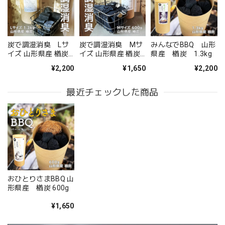
無事に届いたようです。 注文時に、間違えて記入してどう
しようと思っていた所に、丁寧な電話をいただき助かりまし
た。 送り先の友人から写真が送られてきましたが、とても
炭で調湿消臭 Lサ
炭で調湿消臭 Mサ
みんなでBBQ 山形
立派なアレンジメントで感激しました。 友人も喜んでいま
イズ 山形県産 楢炭
イズ 山形県産 楢炭
県産 楢炭 1.3kg
した。 配送の件もとても丁寧に、お花が傷付かない様に配
1.3kg
600g
¥2,200
¥1,650
¥2,200
慮されていたようです。 お願いして良かったです。 また機
会があればお願いしたいと思いました、 ありがとうござい
最近チェックした商品
ました。
このたびは大切なご友人への贈り物に、当店の
お花をお選びいただき誠にありがとうございま
した。 また、ご友人にもお喜びいただけたとの
こと、そしてお送りしたアレンジメントを「立
派」とお褒めいただき、大変嬉しく拝見しまし
た。 配送についてもご満足いただけたようで何
おひとりさまBBQ 山
よりです。 温かいお言葉を励みに、これからも
形県産 楢炭 600g
心を込めてお花をお届けしてまいります。 また
¥1,650
のご利用を心よりお待ちしております。 このた
びは本当にありがとうございました。