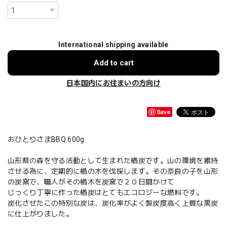
International shipping available
Add to cart
日本国内にお住まいの方向け
Save
おひとりさまBBQ 600g
山形県の森を守る活動として生まれた楢炭です。山の環境を維持
させる為に、定期的に楢の木を伐採します。その奈良の子を山形
の炭窯で、職人がその楢木を炭窯で２０日間かけて
じっくり丁寧に作った楢炭はとてもエコロジーな燃料です。
炭化させたこの特別な炭は、炭化率がよく製炭度高く上質な黒炭
に仕上がりました。