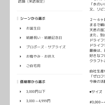
店舗（来店限定）
「水のい
又、リビ
シーンから選ぶ
２〜６ヶ
まるで絹
お誕生日
天然の加
また、別
結婚祝い・結婚記念日
ドライフ
ドライフ
プロポーズ・サプライズ
最後は、
好きなフ
お悔やみ・お供え
クラフト
ご自宅用
自社生産
「ゼロフ
今後の活
価格帯から選ぶ
3,000円以下
◾️サイズ
3,000～4,999円
#3,000～