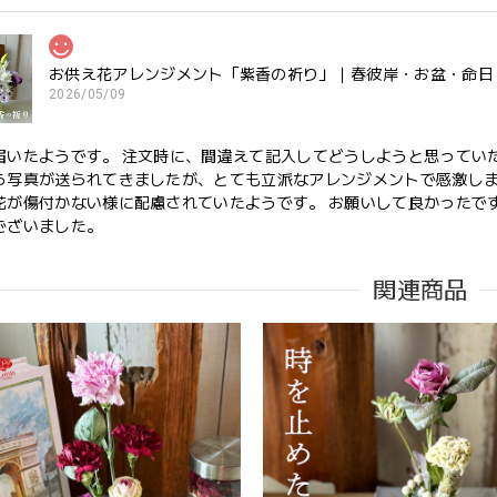
お供え花アレンジメント「紫香の祈り」｜春彼岸・お盆・命日
2026/05/09
届いたようです。 注文時に、間違えて記入してどうしようと思ってい
ら写真が送られてきましたが、とても立派なアレンジメントで感激しま
花が傷付かない様に配慮されていたようです。 お願いして良かったです
ございました。
関連商品
このたびは大切なご友人への贈り物に、当店のお花をお選びい
にもお喜びいただけたとのこと、そしてお送りしたアレンジメ
しました。 配送についてもご満足いただけたようで何よりです
花をお届けしてまいります。 またのご利用を心よりお待ちして
た。
心を伝える花 キモチ 「ありがとう ARIGATO」 6600