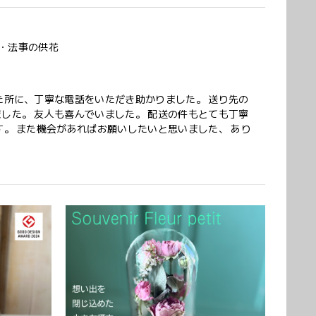
・法事の供花
た所に、丁寧な電話をいただき助かりました。 送り先の
した。 友人も喜んでいました。 配送の件もとても丁寧
。 また機会があればお願いしたいと思いました、 あり
ただき誠にありがとうございました。 また、ご友人
ントを「立派」とお褒めいただき、大変嬉しく拝見
。 温かいお言葉を励みに、これからも心を込めてお
おります。 このたびは本当にありがとうございまし