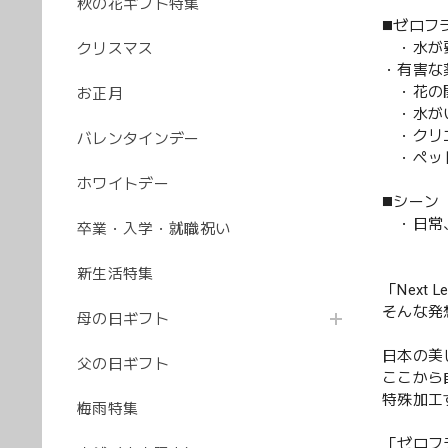
秋の花ギフト特集
◼️ゼロ
・水が
クリスマス
・有害な
・花の開
お正月
・水がい
・クリニ
バレンタインデー
・ペッ
ホワイトデー
◼️シーン
・日常、
卒業・入学・就職祝い
新生活特集
「Next
そんな発
母の日ギフト
日本の美
父の日ギフト
ここから
特殊加工
梅雨特集
「ゼロフ