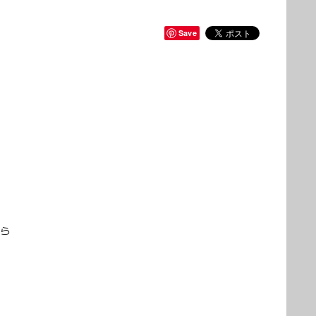
Save
から