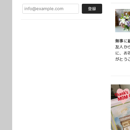
登録
無事に
友人か
に、お
がとう