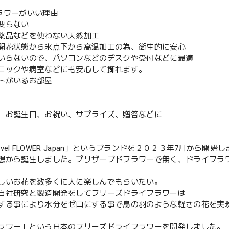
フラワーがいい理由
要らない
薬品などを使わない天然加工
花状態から氷点下から高温加工の為、衛生的に安心
らないので、パソコンなどのデスクや受付などに最適
ックや病室などにも安心して飾れます。
トがいるお部屋
お誕生日、お祝い、サプライズ、贈答などに
 Level FLOWER Japan」というブランドを２０２３年7月
想から誕生しました。プリザーブドフラワーで無く、ドライフラ
しいお花を数多くに人に楽しんでもらいたい。
自社研究と製造開発をしてフリーズドライフラワーは
する事により水分をゼロにする事で鳥の羽のような軽さの花を実
ラワー」という日本のフリーズドライフラワーを開発しました。