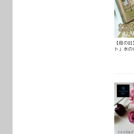
姉の誕
スな華
屋さん
【母の日
ト」水の
楽しめる
花の状
トさん