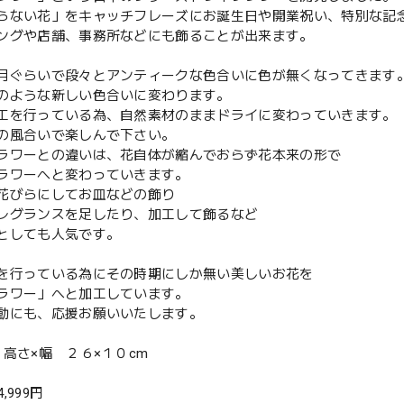
らない花」をキャッチフレーズにお誕生日や開業祝い、特別な記
ングや店舗、事務所などにも飾ることが出来ます。
月ぐらいで段々とアンティークな色合いに色が無くなってきます
のような新しい色合いに変わります。
工を行っている為、自然素材のままドライに変わっていきます。
の風合いで楽しんで下さい。
ラワーとの違いは、花自体が縮んでおらず花本来の形で
ラワーへと変わっていきます。
花びらにしてお皿などの飾り
レグランスを足したり、加工して飾るなど
としても人気です。
を行っている為にその時期にしか無い美しいお花を
ラワー」へと加工しています。
動にも、応援お願いいたします。
 高さ×幅 ２６×１０cm
4,999円