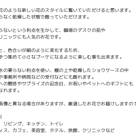
花のような新しい花のスタイルに驚いていただけると思います。
らなく乾燥した状態で飾っていただけます。
らないという利点を生かして、職場のデスクの前や
リニックにも人気のお花です。
と、色合いが絹のように変化するため、
ずつ集めて小さなブーケになるように楽しむ事も出来ます。
水の要らない利点を使い、棚の上や乾燥したショウケースの中
や事務所や病院などの受付などにも飾れます。
への贈答やサプライズの記念日、お祝いやペットへのギフトにも
なれます。
画像と異なる場合がありますが、厳選したお花でお届けしますの
所
リビング、キッチン、トイレ
ス、カフェ、美容室、ホテル、旅館、クリニックなど