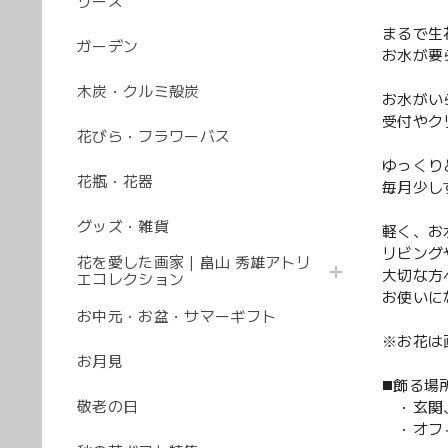
リース
まるで生
ガーデン
お水が要
木炭・クルミ殻炭
お水がい
受付やク
花びら・フラワーバス
ゆっくり
花瓶・花器
毎月少し
グッズ・雑貨
軽く、お
リビング
花を愛した画家｜畠山 秀雄アトリ
大切な方
エコレクション
お使いに
お中元・お盆・サマーギフト
※お花は
お月見
◼️飾る場
敬老の日
・玄関、
・オフィ