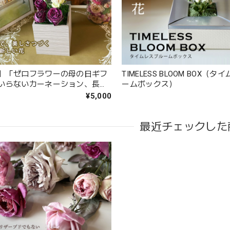
2025/02/07
生日に花束を注文しました。 予め希望やイメージを伝えたところ、レ
やかな花束を作ってくださいました。 姉も大変喜んでくれて、大満足で
です。
】「ゼロフラワーの母の日ギフ
TIMELESS BLOOM BOX（
いらないカーネーション、長く
ームボックス）
大変嬉しいレビューありがとうございます。 お姉さんも喜んで
新しい花
¥5,000
す。
最近チェックした
アンティークブーケ（カビン付き）
2024/05/26
態も良く素敵な花束で、 とても満足しております。 丁寧に梱包されて
が花の提案と相談に 快く応じてくれます。 今後も利用したい信頼のお
うれしいお返事ありがとうございました。 スタッフ一同励みに