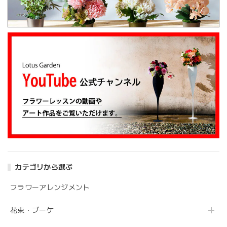
伝えたところ、レアなバラを入れて下さり、ワンランクアッ
プでハイセンスな華やかな花束を作ってくださいました。
姉も大変喜んでくれて、大満足です。 また、お願いしま
す。 安心してお願いできるお花屋さんです。
大変嬉しいレビューありがとうございます。 お
姉さんも喜んでくださり安心しました。 また、
よろしくお願いします。
アンティークブーケ（カビン付き）
2024/05/26
カテゴリから選ぶ
花の状態も良く素敵な花束で、 とても満足しております。
丁寧に梱包されていて、 配送の問題は特にありませんでし
フラワーアレンジメント
た。 フローリストさんが花の提案と相談に 快く応じてくれ
ます。 今後も利用したい信頼のおける花屋さんです。
花束・ブーケ