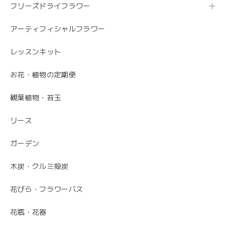
フリーズドライフラワー
うれしいお返事ありがとうございました。 スタ
ッフ一同励みになります。 これからも、素敵な
アーティフィシャルフラワー
お花をお作りさせて頂きますので よろしくお願
いします。
レッスンキット
お花・植物の定期便
毎月届くお花の定期便 酒田のお花の季節の花束「季節の花束SAKATA12」
観葉植物・苔玉
2023/06/17
リース
素敵なお花ありがとうございます。 母が大変喜んでいまし
た。 特に芍薬が素敵だと言っていました。 引続きよろしく
ガーデン
お願いします。 岩岡
木炭・クルミ殻炭
こちらこそ、ありがとうございます。 お母さま
の為にこれからも喜ばれるお花を お届けさせて
花びら・フラワーバス
いただきます。
花瓶・花器