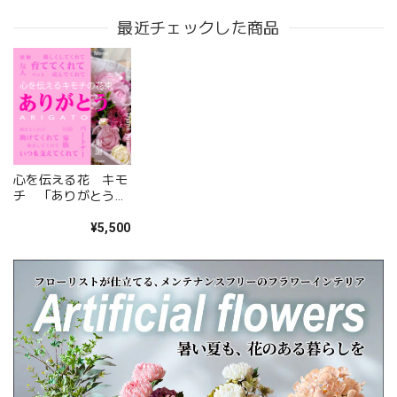
」
会があればお願いしたいと思いました、 ありがとうござい
最近チェックした商品
ました。
このたびは大切なご友人への贈り物に、当店の
お花をお選びいただき誠にありがとうございま
した。 また、ご友人にもお喜びいただけたとの
こと、そしてお送りしたアレンジメントを「立
派」とお褒めいただき、大変嬉しく拝見しまし
た。 配送についてもご満足いただけたようで何
心を伝える花 キモ
よりです。 温かいお言葉を励みに、これからも
チ 「ありがとう
心を込めてお花をお届けしてまいります。 また
ARIGATO」
¥5,500
のご利用を心よりお待ちしております。 このた
びは本当にありがとうございました。
心を伝える花 キモチ 「ありがとう ARIGATO」 6600
2025/02/07
姉の誕生日に花束を注文しました。 予め希望やイメージを