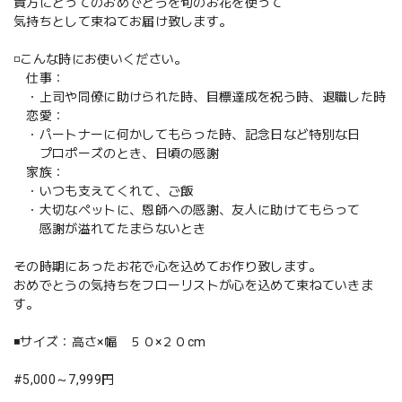
貴方にとってのおめでとうを旬のお花を使って
気持ちとして束ねてお届け致します。
◽️こんな時にお使いください。
仕事：
・上司や同僚に助けられた時、目標達成を祝う時、退職した時
恋愛：
・パートナーに何かしてもらった時、記念日など特別な日
プロポーズのとき、日頃の感謝
家族：
・いつも支えてくれて、ご飯
・大切なペットに、恩師への感謝、友人に助けてもらって
感謝が溢れてたまらないとき
その時期にあったお花で心を込めてお作り致します。
おめでとうの気持ちをフローリストが心を込めて束ねていきま
す。
◾️サイズ：高さ×幅 ５０×２０cm
#5,000～7,999円