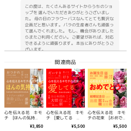
この度は、たくさんあるサイトからうちのショ
ップを 選んでいただきありがとうございまし
た。 母の日のフラワーバスなんてとても贅沢な
企画だと思います。 バラの生産者さんも頑張っ
て選んでくれました。 もし、機会がありました
らまたご利用ください。 ご要望があれば、対応
できるように頑張ります。 本当にありがとうご
ざいます。
関連商品
お供え花アレンジメント「紫香の祈り」｜春彼岸・お盆・命日・法事の供花
2026/05/09
無事に届いたようです。 注文時に、間違えて記入してどう
しようと思っていた所に、丁寧な電話をいただき助かりまし
た。 送り先の友人から写真が送られてきましたが、とても
心を伝える花 キモ
心を伝える花 キモ
心を伝える花 キモ
立派なアレンジメントで感激しました。 友人も喜んでいま
チ [ほんの気持
チ [愛してる
チの花束 [おめで
した。 配送の件もとても丁寧に、お花が傷付かない様に配
ち
DAISUKI」
とう OMEDETOU」
¥3,850
¥5,500
¥5,500
SASAYAKADESUGA
慮されていたようです。 お願いして良かったです。 また機