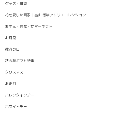
グッズ・雑貨
母の日 エレガントなお母さんに感謝を込めて こだわりの 「カーネーションのフレームフラワーアレンジメント・トキメキ」
2020/05/11
花を愛した画家｜畠山 秀雄アトリエコレクション
お中元・お盆・サマーギフト
先方さんがお洒落なお花だと喜んでくれました。 ありがと
うございました。
お月見
ありがとうございました😊 無事にお花が届いて
敬老の日
安心しました。 母の日でご注文ありがとうござ
いました。
秋の花ギフト特集
クリスマス
お正月
バレンタインデー
ホワイトデー