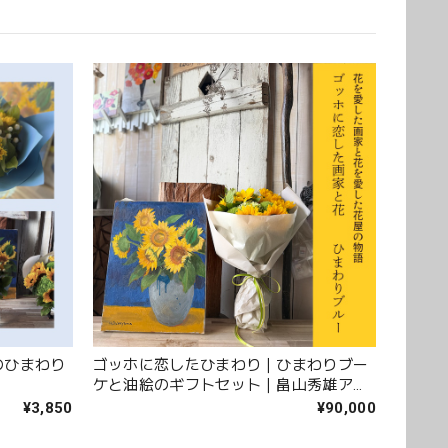
ただき誠にありがとうございました。 また、ご友人
ントを「立派」とお褒めいただき、大変嬉しく拝見
。 温かいお言葉を励みに、これからも心を込めてお
おります。 このたびは本当にありがとうございまし
アなバラを入れて下さり、ワンランクアップでハイセン
す。 また、お願いします。 安心してお願いできるお花
ーのひまわり
ゴッホに恋したひまわり｜ひまわりブー
ケと油絵のギフトセット｜畠山秀雄アト
くださり安心しました。 また、よろしくお願いしま
リエコレクション
¥3,850
¥90,000