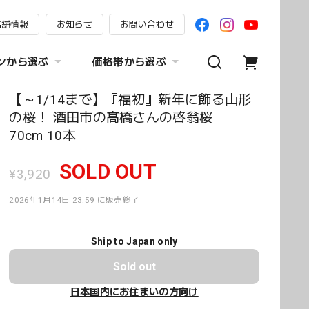
店舗情報
お知らせ
お問い合わせ
ンから選ぶ
価格帯から選ぶ
【～1/14まで】『福初』新年に飾る山形
の桜！ 酒田市の髙橋さんの啓翁桜
70cm 10本
SOLD OUT
¥3,920
2026年1月14日 23:59 に販売終了
Ship to Japan only
Sold out
日本国内にお住まいの方向け