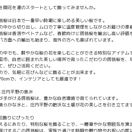
を開花を運のスタートとして飾ってみませんか。
翁桜は日本で一番早い時期に楽しめる美しい桜です。
の中から切り出し、ムロで丁寧に温度管理をしながらお届けの準
翁桜は香港やベトナムなど、春節向けに啓翁桜を輸出し高い評価
パ方面への輸出も始まり、海外の方へも喜ばれています。
の中でも、鮮やかな桜の花を楽しむことができる特別なアイテム
田市、自然に囲まれた美しい場所で育ったこだわりの啓翁桜を、
て、ぜひご活用ください。
ので、気軽に花びんなどに飾ることが出来ます。
70cmで、インテリアとしても最適です！
と庄内平野の恵み
が手がける啓翁桜は、豊かな自然環境で育てられています。
清らかな水と、庄内平野の肥沃な土壌が花の美しさを引き立てま
の花飾りにぴったり
えるにあたり、特別な桜を飾ることで、一層華やかな雰囲気を演
届けするこの啓翁桜は、家族で過ごす時間や贈り物やお祝いの席