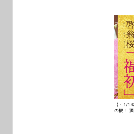
花の状
トさん
【～1/
の桜！ 
70cm 10
素敵な
す。