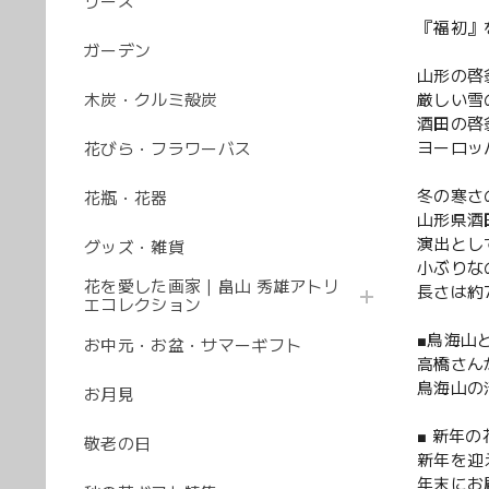
リース
『福初』
ガーデン
山形の啓
木炭・クルミ殻炭
厳しい雪
酒田の啓
ヨーロッ
花びら・フラワーバス
冬の寒さ
花瓶・花器
山形県酒
演出とし
グッズ・雑貨
小ぶりな
花を愛した画家｜畠山 秀雄アトリ
長さは約
エコレクション
■鳥海山
お中元・お盆・サマーギフト
高橋さん
鳥海山の
お月見
■ 新年
敬老の日
新年を迎
年末にお