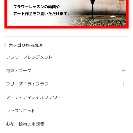
大変嬉しいレビューありがとうございます。 お
姉さんも喜んでくださり安心しました。 また、
よろしくお願いします。
アンティークブーケ（カビン付き）
カテゴリから選ぶ
2024/05/26
フラワーアレンジメント
花の状態も良く素敵な花束で、 とても満足しております。
花束・ブーケ
丁寧に梱包されていて、 配送の問題は特にありませんでし
た。 フローリストさんが花の提案と相談に 快く応じてくれ
フリーズドライフラワー
ます。 今後も利用したい信頼のおける花屋さんです。
アーティフィシャルフラワー
うれしいお返事ありがとうございました。 スタ
ッフ一同励みになります。 これからも、素敵な
レッスンキット
お花をお作りさせて頂きますので よろしくお願
いします。
お花・植物の定期便