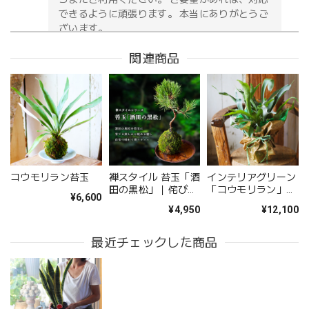
できるように頑張ります。 本当にありがとうご
ざいます。
関連商品
お供え花アレンジメント「紫香の祈り」｜春彼岸・お盆・命日・法事の供花
2026/05/09
無事に届いたようです。 注文時に、間違えて記入してどう
しようと思っていた所に、丁寧な電話をいただき助かりまし
た。 送り先の友人から写真が送られてきましたが、とても
コウモリラン苔玉
禅スタイル 苔玉「酒
インテリアグリーン
立派なアレンジメントで感激しました。 友人も喜んでいま
田の黒松」｜侘び寂
「コウモリラン」
¥6,600
した。 配送の件もとても丁寧に、お花が傷付かない様に配
びを楽しむ和モダン
（高さ約50cm×幅約
¥4,950
¥12,100
盆栽
30cm）メンテナン
慮されていたようです。 お願いして良かったです。 また機
スカード付
会があればお願いしたいと思いました、 ありがとうござい
最近チェックした商品
ました。
このたびは大切なご友人への贈り物に、当店の
お花をお選びいただき誠にありがとうございま