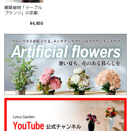
した。 また、ご友人にもお喜びいただけたとの
観葉植物「テーブル
こと、そしてお送りしたアレンジメントを「立
プランツ」の定期便
派」とお褒めいただき、大変嬉しく拝見しまし
（アソート）
た。 配送についてもご満足いただけたようで何
¥4,850
よりです。 温かいお言葉を励みに、これからも
心を込めてお花をお届けしてまいります。 また
のご利用を心よりお待ちしております。 このた
びは本当にありがとうございました。
心を伝える花 キモチ 「ありがとう ARIGATO」 6600
2025/02/07
姉の誕生日に花束を注文しました。 予め希望やイメージを
伝えたところ、レアなバラを入れて下さり、ワンランクアッ
プでハイセンスな華やかな花束を作ってくださいました。
姉も大変喜んでくれて、大満足です。 また、お願いしま
す。 安心してお願いできるお花屋さんです。