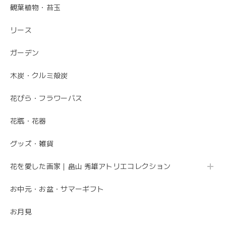
観葉植物・苔玉
毎月届くお花の定期便 酒田のお花の季節の花束「季節の花束SAKATA12」
リース
2023/06/17
ガーデン
素敵なお花ありがとうございます。 母が大変喜んでいまし
た。 特に芍薬が素敵だと言っていました。 引続きよろしく
木炭・クルミ殻炭
お願いします。 岩岡
花びら・フラワーバス
こちらこそ、ありがとうございます。 お母さま
花瓶・花器
の為にこれからも喜ばれるお花を お届けさせて
いただきます。
グッズ・雑貨
花を愛した画家｜畠山 秀雄アトリエコレクション
母の日 エレガントなお母さんに感謝を込めて こだわりの 「カーネーションのフレームフラワーアレンジメント・トキメキ」
2020/05/11
お中元・お盆・サマーギフト
お月見
先方さんがお洒落なお花だと喜んでくれました。 ありがと