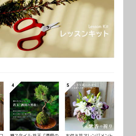
4
5
コ
禅スタイル 苔玉「酒田の
お供え花アレンジメント