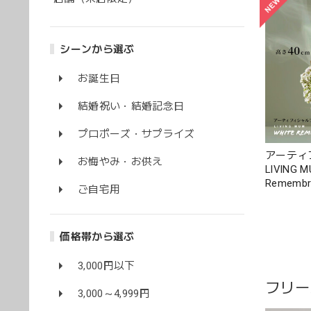
シーンから選ぶ
お誕生日
結婚祝い・結婚記念日
プロポーズ・サプライズ
アーティ
お悔やみ・お供え
LIVING M
Rememb
ご自宅用
と共に寄
やお供え
価格帯から選ぶ
3,000円以下
フリー
3,000～4,999円