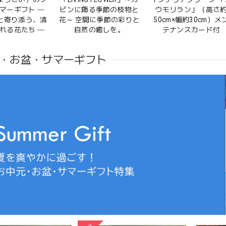
マーギフト ─
ビンに飾る季節の枝物と
ウモリラン」（高さ
と寄り添う、清
花～ 空間に季節の彩りと
50cm×幅約30cm）メ
れる花たち ─
自然の癒しを。
テナンスカード付
・お盆・サマーギフト