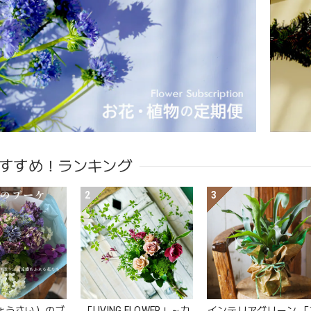
すすめ！ランキング
2
3
ょうさい）のブ
「LIVING FLOWER」～カ
インテリアグリーン 「