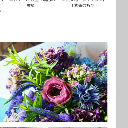
約
黒松」
「紫香の祈り」
ン