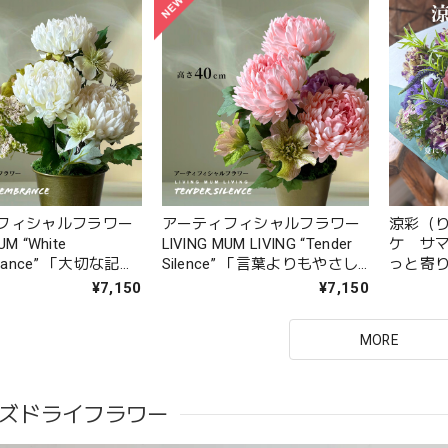
フィシャルフラワー
アーティフィシャルフラワー
涼彩（
UM “White
LIVING MUM LIVING “Tender
ケ サマ
rance” 「大切な記憶
Silence” 「言葉よりもやさし
っと寄
り添う花」お悔やみ
く」お悔やみやお供えに
る花たち
¥7,150
¥7,150
に
MORE
ズドライフラワー