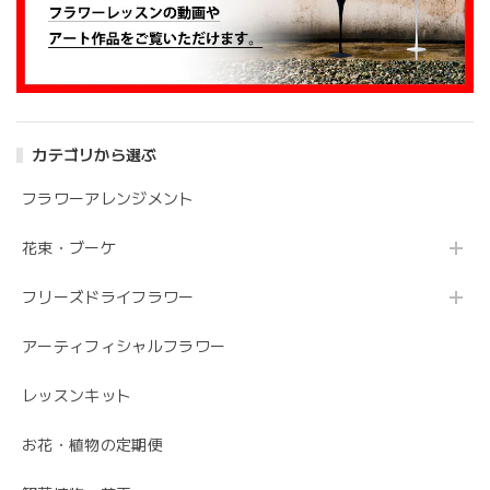
アンティークブーケ（カビン付き）
2024/05/26
カテゴリから選ぶ
花の状態も良く素敵な花束で、 とても満足しております。
丁寧に梱包されていて、 配送の問題は特にありませんでし
フラワーアレンジメント
た。 フローリストさんが花の提案と相談に 快く応じてくれ
ます。 今後も利用したい信頼のおける花屋さんです。
花束・ブーケ
フリーズドライフラワー
うれしいお返事ありがとうございました。 スタ
ッフ一同励みになります。 これからも、素敵な
アーティフィシャルフラワー
お花をお作りさせて頂きますので よろしくお願
いします。
レッスンキット
お花・植物の定期便
毎月届くお花の定期便 酒田のお花の季節の花束「季節の花束SAKATA12」