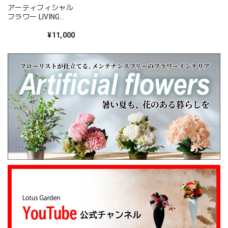
た。 配送についてもご満足いただけたようで何
アーティフィシャル
よりです。 温かいお言葉を励みに、これからも
フラワー LIVING
心を込めてお花をお届けしてまいります。 また
ORCHID “Peach
Veil” 「光をまとう
¥11,000
のご利用を心よりお待ちしております。 このた
穏やかな時間の花」
びは本当にありがとうございました。
心を伝える花 キモチ 「ありがとう ARIGATO」 6600
2025/02/07
姉の誕生日に花束を注文しました。 予め希望やイメージを
伝えたところ、レアなバラを入れて下さり、ワンランクアッ
プでハイセンスな華やかな花束を作ってくださいました。
姉も大変喜んでくれて、大満足です。 また、お願いしま
す。 安心してお願いできるお花屋さんです。
大変嬉しいレビューありがとうございます。 お
姉さんも喜んでくださり安心しました。 また、
よろしくお願いします。