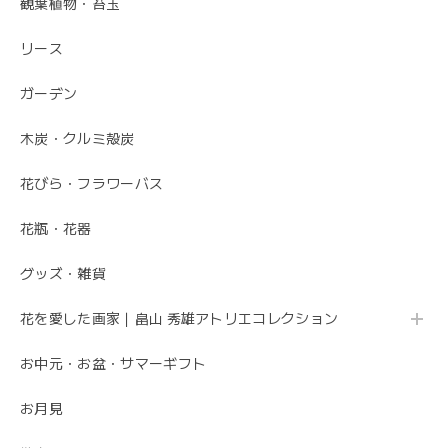
観葉植物・苔玉
2023/06/17
リース
素敵なお花ありがとうございます。 母が大変喜んでいまし
た。 特に芍薬が素敵だと言っていました。 引続きよろしく
ガーデン
お願いします。 岩岡
木炭・クルミ殻炭
こちらこそ、ありがとうございます。 お母さま
の為にこれからも喜ばれるお花を お届けさせて
花びら・フラワーバス
いただきます。
花瓶・花器
グッズ・雑貨
母の日 エレガントなお母さんに感謝を込めて こだわりの 「カーネーションのフレームフラワーアレンジメント・トキメキ」
2020/05/11
花を愛した画家｜畠山 秀雄アトリエコレクション
お中元・お盆・サマーギフト
先方さんがお洒落なお花だと喜んでくれました。 ありがと
うございました。
お月見
ありがとうございました😊 無事にお花が届いて