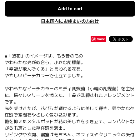
Add to cart
日本国内にお住まいの方向け
Save
■「造花」のイメージは、もう昔のもの
やわらかな光が似合う、小さな胡蝶蘭。
「幸福が飛んでくる」と言われる花を、
やさしいピーチカラーで仕立てました。
やわらかなピーチカラーのミディ胡蝶蘭（小輪の胡蝶蘭）を主役
に、瑞々しいリーフを添えた、上品で洗練されたアレンジメント
です。
光を受けるたび、花びらが透けるように美しく輝き、穏やかな存
在感で空間をやさしく包み込みます。
艶を抑えたメタルポットが花の美しさを引き立て、コンパクトな
がらも凛とした存在感を演出。
リビングや玄関、寝室はもちろん、オフィスやクリニックの受付