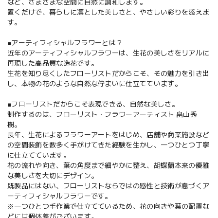
など、さまざまな空間に自然に調和します。
置くだけで、暮らしに凛とした美しさと、やさしい彩りを添えま
す。
■アーティフィシャルフラワーとは？
近年のアーティフィシャルフラワーは、生花の美しさをリアルに
再現した高品質な造花です。
生花を知り尽くしたフローリストだからこそ、その魅力を引き出
し、本物の花のような自然な佇まいに仕立てています。
■フローリストだからこそ表現できる、自然な美しさ。
制作するのは、フローリスト・フラワーアーティスト 畠山秀
樹。
長年、生花によるフラワーアートをはじめ、店舗や商業施設など
の空間装飾を数多く手がけてきた経験を生かし、一つひとつ丁寧
に仕立てています。
花の流れや向き、葉の角度まで細やかに整え、胡蝶蘭本来の優雅
な美しさを大切にデザイン。
既製品にはない、フローリストならではの感性と技術が息づくア
ーティフィシャルフラワーです。
※一つひとつ手作業で仕立てているため、花の向きや葉の配置な
どには個体差がございます。