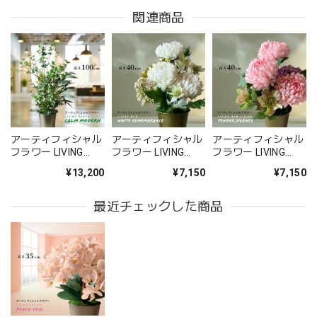
関連商品
お供え花アレンジメント「紫香の祈り」｜春彼岸・お盆・命日・法事の供花
2026/05/09
無事に届いたようです。 注文時に、間違えて記入してどう
しようと思っていた所に、丁寧な電話をいただき助かりまし
た。 送り先の友人から写真が送られてきましたが、とても
アーティフィシャル
アーティフィシャル
アーティフィシャル
立派なアレンジメントで感激しました。 友人も喜んでいま
フラワー LIVING
フラワー LIVING
フラワー LIVING
した。 配送の件もとても丁寧に、お花が傷付かない様に配
GREEN “Calm
MUM “White
MUM LIVING
¥13,200
¥7,150
¥7,150
Modern” 「置くだけ
Remembrance”
“Tender Silence”
慮されていたようです。 お願いして良かったです。 また機
で空間が整う 静寂の
「大切な記憶と共に
「言葉よりもやさし
会があればお願いしたいと思いました、 ありがとうござい
グリーンをご自宅
寄り添う花」お悔や
く」お悔やみやお供
最近チェックした商品
ました。
に」
みやお供えに
えに
このたびは大切なご友人への贈り物に、当店の
お花をお選びいただき誠にありがとうございま
した。 また、ご友人にもお喜びいただけたとの
こと、そしてお送りしたアレンジメントを「立
派」とお褒めいただき、大変嬉しく拝見しまし