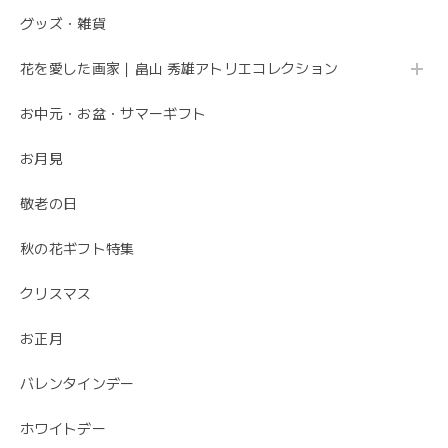
グッズ・雑貨
花を愛した画家｜畠山 秀雄アトリエコレクション
母の日 エレガントなお母さんに感謝を込めて こだわりの 「カーネーションのフレームフラワーアレンジメント・トキメキ」
2020/05/11
お中元・お盆・サマーギフト
お月見
先方さんがお洒落なお花だと喜んでくれました。 ありがと
うございました。
敬老の日
ありがとうございました😊 無事にお花が届いて
秋の花ギフト特集
安心しました。 母の日でご注文ありがとうござ
いました。
クリスマス
お正月
バレンタインデー
ホワイトデー