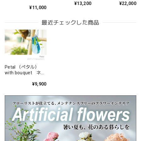
立派なアレンジメントで感激しました。 友人も喜んでいま
¥13,200
¥22,000
定 小さなブーケ付
ブーケ付き
¥11,000
した。 配送の件もとても丁寧に、お花が傷付かない様に配
き
慮されていたようです。 お願いして良かったです。 また機
最近チェックした商品
会があればお願いしたいと思いました、 ありがとうござい
ました。
このたびは大切なご友人への贈り物に、当店の
お花をお選びいただき誠にありがとうございま
した。 また、ご友人にもお喜びいただけたとの
こと、そしてお送りしたアレンジメントを「立
Petal （ペタル）
with bouquet ネッ
派」とお褒めいただき、大変嬉しく拝見しまし
ト限定
た。 配送についてもご満足いただけたようで何
¥9,900
よりです。 温かいお言葉を励みに、これからも
心を込めてお花をお届けしてまいります。 また
のご利用を心よりお待ちしております。 このた
びは本当にありがとうございました。
心を伝える花 キモチ 「ありがとう ARIGATO」 6600