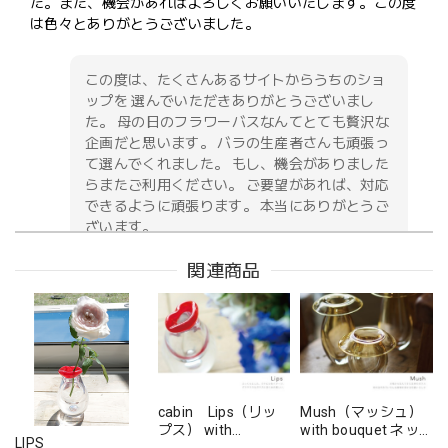
た。また、機会があればよろしくお願いいたします。この度
は色々とありがとうございました。
この度は、たくさんあるサイトからうちのショ
ップを 選んでいただきありがとうございまし
た。 母の日のフラワーバスなんてとても贅沢な
企画だと思います。 バラの生産者さんも頑張っ
て選んでくれました。 もし、機会がありました
らまたご利用ください。 ご要望があれば、対応
できるように頑張ります。 本当にありがとうご
ざいます。
関連商品
お供え花アレンジメント「紫香の祈り」｜春彼岸・お盆・命日・法事の供花
2026/05/09
無事に届いたようです。 注文時に、間違えて記入してどう
cabin Lips（リッ
Mush（マッシュ）
しようと思っていた所に、丁寧な電話をいただき助かりまし
プス） with
with bouquet ネッ
た。 送り先の友人から写真が送られてきましたが、とても
LIPS
bouquet ネット限
ト限定 オリジナル