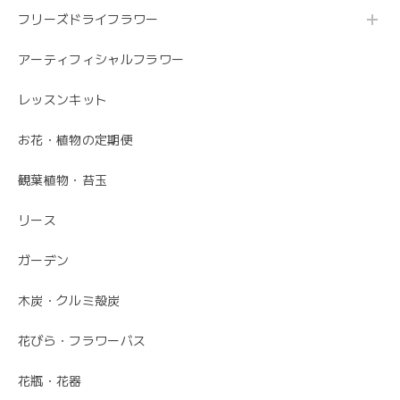
た。 フローリストさんが花の提案と相談に 快く応じてくれ
ます。 今後も利用したい信頼のおける花屋さんです。
フリーズドライフラワー
アーティフィシャルフラワー
うれしいお返事ありがとうございました。 スタ
ッフ一同励みになります。 これからも、素敵な
レッスンキット
お花をお作りさせて頂きますので よろしくお願
いします。
お花・植物の定期便
観葉植物・苔玉
毎月届くお花の定期便 酒田のお花の季節の花束「季節の花束SAKATA12」
リース
2023/06/17
ガーデン
素敵なお花ありがとうございます。 母が大変喜んでいまし
た。 特に芍薬が素敵だと言っていました。 引続きよろしく
木炭・クルミ殻炭
お願いします。 岩岡
花びら・フラワーバス
こちらこそ、ありがとうございます。 お母さま
の為にこれからも喜ばれるお花を お届けさせて
花瓶・花器
いただきます。