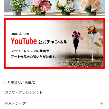
2025/02/07
姉の誕生日に花束を注文しました。 予め希望やイメージを
伝えたところ、レアなバラを入れて下さり、ワンランクアッ
プでハイセンスな華やかな花束を作ってくださいました。
姉も大変喜んでくれて、大満足です。 また、お願いしま
す。 安心してお願いできるお花屋さんです。
大変嬉しいレビューありがとうございます。 お
姉さんも喜んでくださり安心しました。 また、
よろしくお願いします。
アンティークブーケ（カビン付き）
カテゴリから選ぶ
2024/05/26
フラワーアレンジメント
花の状態も良く素敵な花束で、 とても満足しております。
花束・ブーケ
丁寧に梱包されていて、 配送の問題は特にありませんでし