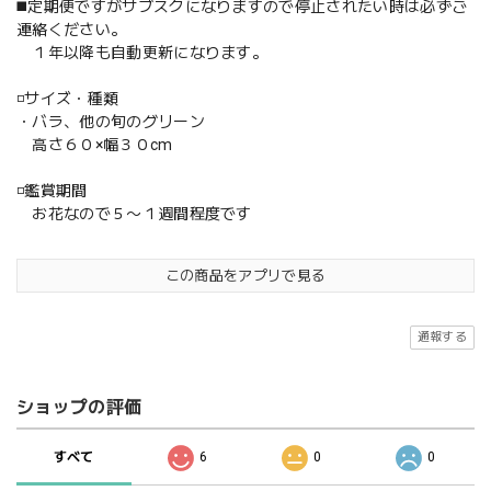
◼️定期便ですがサブスクになりますので停止されたい時は必ずご
連絡ください。
１年以降も自動更新になります。
◽️サイズ・種類
・バラ、他の旬のグリーン
高さ６０×幅３０cm
◽️鑑賞期間
お花なので５〜１週間程度です
この商品をアプリで見る
通報する
ショップの評価
すべて
6
0
0