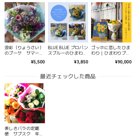
お供え花アレンジメント「紫香の祈り」｜春彼岸・お盆・命日・法事の供花
2026/05/09
無事に届いたようです。 注文時に、間違えて記入してどう
しようと思っていた所に、丁寧な電話をいただき助かりまし
た。 送り先の友人から写真が送られてきましたが、とても
涼彩（りょうさい）
BLUE BLUE プロバン
ゴッホに恋したひま
立派なアレンジメントで感激しました。 友人も喜んでいま
のブーケ サマーギ
スブルーのひまわり
わり｜ひまわりブー
した。 配送の件もとても丁寧に、お花が傷付かない様に配
フト ─ 夏にそっと
のスタンディングブ
ケと油絵のギフトセ
¥5,500
¥3,850
¥90,000
寄り添う、清涼感あ
ーケ
ット｜畠山秀雄アト
慮されていたようです。 お願いして良かったです。 また機
ふれる花たち ─
リエコレクション
会があればお願いしたいと思いました、 ありがとうござい
最近チェックした商品
ました。
このたびは大切なご友人への贈り物に、当店の
お花をお選びいただき誠にありがとうございま
した。 また、ご友人にもお喜びいただけたとの
こと、そしてお送りしたアレンジメントを「立
派」とお褒めいただき、大変嬉しく拝見しまし
た。 配送についてもご満足いただけたようで何
美しきバラの定期
よりです。 温かいお言葉を励みに、これからも
便 サブスク 年４