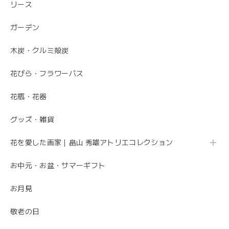
リース
素敵なお花ありがとうございます。 母が大変喜んでいまし
た。 特に芍薬が素敵だと言っていました。 引続きよろしく
ガーデン
お願いします。 岩岡
木炭・クルミ殻炭
こちらこそ、ありがとうございます。 お母さま
の為にこれからも喜ばれるお花を お届けさせて
花びら・フラワーバス
いただきます。
花瓶・花器
グッズ・雑貨
母の日 エレガントなお母さんに感謝を込めて こだわりの 「カーネーションのフレームフラワーアレンジメント・トキメキ」
2020/05/11
花を愛した画家｜畠山 秀雄アトリエコレクション
お中元・お盆・サマーギフト
先方さんがお洒落なお花だと喜んでくれました。 ありがと
うございました。
お月見
ありがとうございました😊 無事にお花が届いて
敬老の日
安心しました。 母の日でご注文ありがとうござ
いました。