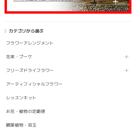
アンティークブーケ（カビン付き）
2024/05/26
カテゴリから選ぶ
花の状態も良く素敵な花束で、 とても満足しております。
丁寧に梱包されていて、 配送の問題は特にありませんでし
フラワーアレンジメント
た。 フローリストさんが花の提案と相談に 快く応じてくれ
ます。 今後も利用したい信頼のおける花屋さんです。
花束・ブーケ
フリーズドライフラワー
うれしいお返事ありがとうございました。 スタ
ッフ一同励みになります。 これからも、素敵な
アーティフィシャルフラワー
お花をお作りさせて頂きますので よろしくお願
いします。
レッスンキット
お花・植物の定期便
毎月届くお花の定期便 酒田のお花の季節の花束「季節の花束SAKATA12」
観葉植物・苔玉
2023/06/17