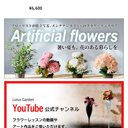
心を込めてお花をお届けしてまいります。 また
回届く美しきバラ
「四季のバラの花束
¥6,600
のご利用を心よりお待ちしております。 このた
たち」
びは本当にありがとうございました。
心を伝える花 キモチ 「ありがとう ARIGATO」 6600
2025/02/07
姉の誕生日に花束を注文しました。 予め希望やイメージを
伝えたところ、レアなバラを入れて下さり、ワンランクアッ
プでハイセンスな華やかな花束を作ってくださいました。
姉も大変喜んでくれて、大満足です。 また、お願いしま
す。 安心してお願いできるお花屋さんです。
大変嬉しいレビューありがとうございます。 お
姉さんも喜んでくださり安心しました。 また、
よろしくお願いします。