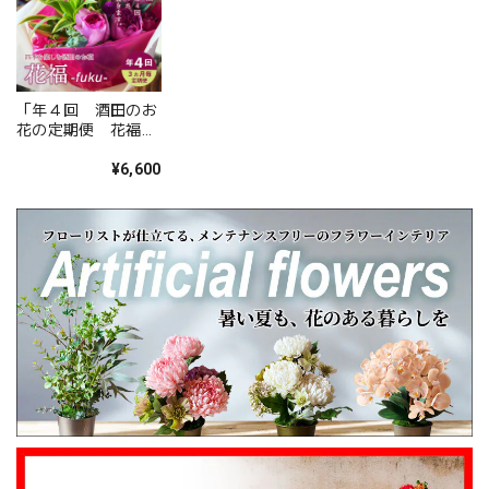
お花をお選びいただき誠にありがとうございま
した。 また、ご友人にもお喜びいただけたとの
こと、そしてお送りしたアレンジメントを「立
派」とお褒めいただき、大変嬉しく拝見しまし
た。 配送についてもご満足いただけたようで何
「年４回 酒田のお
よりです。 温かいお言葉を励みに、これからも
花の定期便 花福
心を込めてお花をお届けしてまいります。 また
fuku」サブスク
四季を感じる旬の酒
¥6,600
のご利用を心よりお待ちしております。 このた
田のお花をお届けし
びは本当にありがとうございました。
ます。
心を伝える花 キモチ 「ありがとう ARIGATO」 6600
2025/02/07
姉の誕生日に花束を注文しました。 予め希望やイメージを
伝えたところ、レアなバラを入れて下さり、ワンランクアッ
プでハイセンスな華やかな花束を作ってくださいました。
姉も大変喜んでくれて、大満足です。 また、お願いしま
す。 安心してお願いできるお花屋さんです。