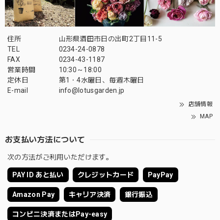
住所
山形県酒田市日の出町2丁目11-5
TEL
0234-24-0878
FAX
0234-43-1187
営業時間
10:30～18:00
定休日
第1・4水曜日、毎週木曜日
E-mail
info@lotusgarden.jp
店舗情報
MAP
お支払い方法について
次の方法がご利用いただけます。
PAY ID あと払い
クレジットカード
PayPay
Amazon Pay
キャリア決済
銀行振込
コンビニ決済またはPay-easy