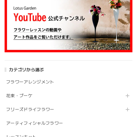
大変嬉しいレビューありがとうございます。 お
姉さんも喜んでくださり安心しました。 また、
よろしくお願いします。
アンティークブーケ（カビン付き）
2024/05/26
カテゴリから選ぶ
花の状態も良く素敵な花束で、 とても満足しております。
丁寧に梱包されていて、 配送の問題は特にありませんでし
フラワーアレンジメント
た。 フローリストさんが花の提案と相談に 快く応じてくれ
ます。 今後も利用したい信頼のおける花屋さんです。
花束・ブーケ
フリーズドライフラワー
うれしいお返事ありがとうございました。 スタ
ッフ一同励みになります。 これからも、素敵な
アーティフィシャルフラワー
お花をお作りさせて頂きますので よろしくお願
いします。