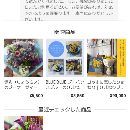
て選んでくれました。 もし、機会がありました
らまたご利用ください。 ご要望があれば、対応
できるように頑張ります。 本当にありがとうご
ざいます。
関連商品
お供え花アレンジメント「紫香の祈り」｜春彼岸・お盆・命日・法事の供花
2026/05/09
無事に届いたようです。 注文時に、間違えて記入してどう
しようと思っていた所に、丁寧な電話をいただき助かりまし
た。 送り先の友人から写真が送られてきましたが、とても
涼彩（りょうさい）
BLUE BLUE プロバン
ゴッホに恋したひま
立派なアレンジメントで感激しました。 友人も喜んでいま
のブーケ サマーギ
スブルーのひまわり
わり｜ひまわりブー
した。 配送の件もとても丁寧に、お花が傷付かない様に配
フト ─ 夏にそっと
のスタンディングブ
ケと油絵のギフトセ
¥5,500
¥3,850
¥90,000
寄り添う、清涼感あ
ーケ
ット｜畠山秀雄アト
慮されていたようです。 お願いして良かったです。 また機
ふれる花たち ─
リエコレクション
会があればお願いしたいと思いました、 ありがとうござい
最近チェックした商品
ました。
このたびは大切なご友人への贈り物に、当店の