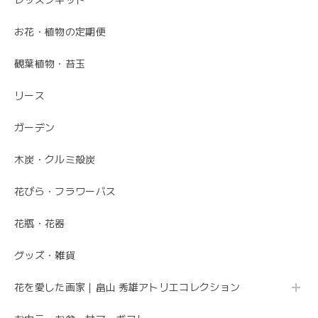
レッスンキット
お花・植物の定期便
毎月届くお花の定期便 酒田のお花の季節の花束「季節の花束SAKATA12」
観葉植物・苔玉
2023/06/17
リース
素敵なお花ありがとうございます。 母が大変喜んでいまし
た。 特に芍薬が素敵だと言っていました。 引続きよろしく
ガーデン
お願いします。 岩岡
木炭・クルミ殻炭
こちらこそ、ありがとうございます。 お母さま
の為にこれからも喜ばれるお花を お届けさせて
花びら・フラワーバス
いただきます。
花瓶・花器
グッズ・雑貨
母の日 エレガントなお母さんに感謝を込めて こだわりの 「カーネーションのフレームフラワーアレンジメント・トキメキ」
2020/05/11
花を愛した画家｜畠山 秀雄アトリエコレクション