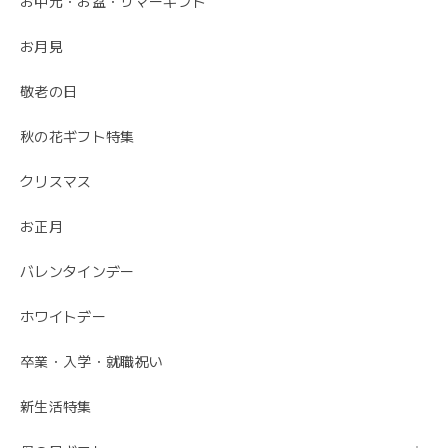
お中元・お盆・サマーギフト
先方さんがお洒落なお花だと喜んでくれました。 ありがと
うございました。
お月見
ありがとうございました😊 無事にお花が届いて
敬老の日
安心しました。 母の日でご注文ありがとうござ
いました。
秋の花ギフト特集
クリスマス
お正月
バレンタインデー
ホワイトデー
卒業・入学・就職祝い
新生活特集