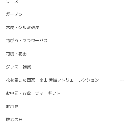
リース
素敵なお花ありがとうございます。 母が大変喜んでいまし
た。 特に芍薬が素敵だと言っていました。 引続きよろしく
ガーデン
お願いします。 岩岡
木炭・クルミ殻炭
こちらこそ、ありがとうございます。 お母さま
の為にこれからも喜ばれるお花を お届けさせて
花びら・フラワーバス
いただきます。
花瓶・花器
グッズ・雑貨
母の日 エレガントなお母さんに感謝を込めて こだわりの 「カーネーションのフレームフラワーアレンジメント・トキメキ」
2020/05/11
花を愛した画家｜畠山 秀雄アトリエコレクション
お中元・お盆・サマーギフト
先方さんがお洒落なお花だと喜んでくれました。 ありがと
うございました。
お月見
ありがとうございました😊 無事にお花が届いて
敬老の日
安心しました。 母の日でご注文ありがとうござ
いました。