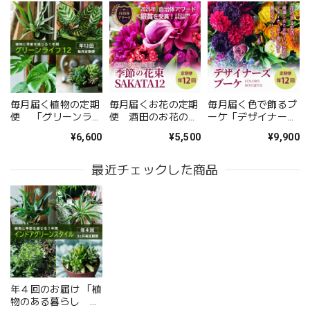
お供え花アレンジメント「紫香の祈り」｜春彼岸・お盆・命日・法事の供花
2026/05/09
無事に届いたようです。 注文時に、間違えて記入してどう
しようと思っていた所に、丁寧な電話をいただき助かりまし
た。 送り先の友人から写真が送られてきましたが、とても
毎月届く植物の定期
毎月届くお花の定期
毎月届く色で飾るブ
立派なアレンジメントで感激しました。 友人も喜んでいま
便 「グリーンライ
便 酒田のお花の季
ーケ「デザイナーズ
した。 配送の件もとても丁寧に、お花が傷付かない様に配
フ１２」サブスク
節の花束「季節の花
ブーケ COLOR'S
¥6,600
¥5,500
¥9,900
束SAKATA12」
BOUQET12」定期便
慮されていたようです。 お願いして良かったです。 また機
１２
会があればお願いしたいと思いました、 ありがとうござい
最近チェックした商品
ました。
このたびは大切なご友人への贈り物に、当店の
お花をお選びいただき誠にありがとうございま
した。 また、ご友人にもお喜びいただけたとの
こと、そしてお送りしたアレンジメントを「立
派」とお褒めいただき、大変嬉しく拝見しまし
た。 配送についてもご満足いただけたようで何
年４回のお届け 「植
よりです。 温かいお言葉を励みに、これからも
物のある暮らし イ