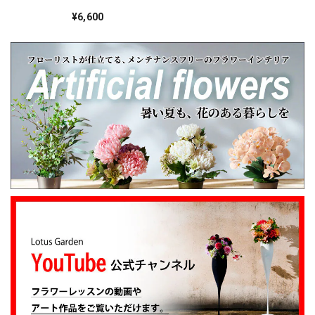
心を込めてお花をお届けしてまいります。 また
ンドアグリーンスタ
イル」サブスク
¥6,600
のご利用を心よりお待ちしております。 このた
びは本当にありがとうございました。
心を伝える花 キモチ 「ありがとう ARIGATO」 6600
2025/02/07
姉の誕生日に花束を注文しました。 予め希望やイメージを
伝えたところ、レアなバラを入れて下さり、ワンランクアッ
プでハイセンスな華やかな花束を作ってくださいました。
姉も大変喜んでくれて、大満足です。 また、お願いしま
す。 安心してお願いできるお花屋さんです。
大変嬉しいレビューありがとうございます。 お
姉さんも喜んでくださり安心しました。 また、
よろしくお願いします。