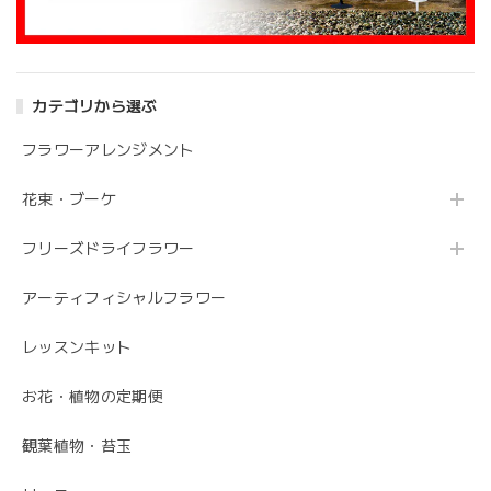
アンティークブーケ（カビン付き）
2024/05/26
カテゴリから選ぶ
花の状態も良く素敵な花束で、 とても満足しております。
丁寧に梱包されていて、 配送の問題は特にありませんでし
フラワーアレンジメント
た。 フローリストさんが花の提案と相談に 快く応じてくれ
ます。 今後も利用したい信頼のおける花屋さんです。
花束・ブーケ
フリーズドライフラワー
うれしいお返事ありがとうございました。 スタ
ッフ一同励みになります。 これからも、素敵な
アーティフィシャルフラワー
お花をお作りさせて頂きますので よろしくお願
いします。
レッスンキット
お花・植物の定期便
毎月届くお花の定期便 酒田のお花の季節の花束「季節の花束SAKATA12」
観葉植物・苔玉
2023/06/17