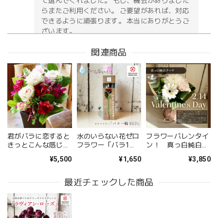
て選んでくれました。 もし、機会がありました
らまたご利用ください。 ご要望があれば、対応
できるように頑張ります。 本当にありがとうご
ざいます。
関連商品
お供え花アレンジメント「紫香の祈り」｜春彼岸・お盆・命日・法事の供花
2026/05/09
無事に届いたようです。 注文時に、間違えて記入してどう
しようと思っていた所に、丁寧な電話をいただき助かりまし
た。 送り先の友人から写真が送られてきましたが、とても
君がバラに恋すると
水のいらない花ゼロ
フラワーバレンタイ
立派なアレンジメントで感激しました。 友人も喜んでいま
きっとこんな感じに
フラワー「バラ1
ン！ 真っ白純白な
した。 配送の件もとても丁寧に、お花が傷付かない様に配
なるだろう。
輪 RED」
スタンディングブー
¥5,500
¥1,650
¥3,850
ケ
慮されていたようです。 お願いして良かったです。 また機
会があればお願いしたいと思いました、 ありがとうござい
最近チェックした商品
ました。
このたびは大切なご友人への贈り物に、当店の