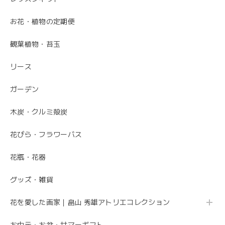
お花・植物の定期便
毎月届くお花の定期便 酒田のお花の季節の花束「季節の花束SAKATA12」
観葉植物・苔玉
2023/06/17
リース
素敵なお花ありがとうございます。 母が大変喜んでいまし
た。 特に芍薬が素敵だと言っていました。 引続きよろしく
ガーデン
お願いします。 岩岡
木炭・クルミ殻炭
こちらこそ、ありがとうございます。 お母さま
の為にこれからも喜ばれるお花を お届けさせて
花びら・フラワーバス
いただきます。
花瓶・花器
グッズ・雑貨
母の日 エレガントなお母さんに感謝を込めて こだわりの 「カーネーションのフレームフラワーアレンジメント・トキメキ」
2020/05/11
花を愛した画家｜畠山 秀雄アトリエコレクション
お中元・お盆・サマーギフト