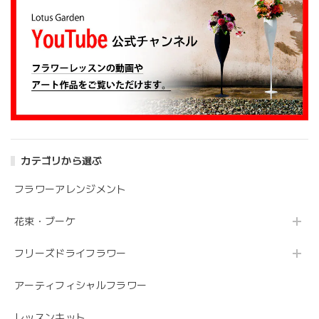
大変嬉しいレビューありがとうございます。 お
姉さんも喜んでくださり安心しました。 また、
よろしくお願いします。
アンティークブーケ（カビン付き）
2024/05/26
カテゴリから選ぶ
花の状態も良く素敵な花束で、 とても満足しております。
丁寧に梱包されていて、 配送の問題は特にありませんでし
フラワーアレンジメント
た。 フローリストさんが花の提案と相談に 快く応じてくれ
ます。 今後も利用したい信頼のおける花屋さんです。
花束・ブーケ
フリーズドライフラワー
うれしいお返事ありがとうございました。 スタ
ッフ一同励みになります。 これからも、素敵な
アーティフィシャルフラワー
お花をお作りさせて頂きますので よろしくお願
いします。
レッスンキット