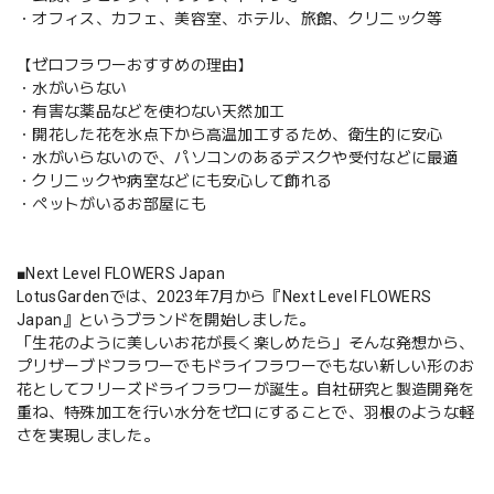
・オフィス、カフェ、美容室、ホテル、旅館、クリニック等
【ゼロフラワーおすすめの理由】
・水がいらない
・有害な薬品などを使わない天然加工
・開花した花を氷点下から高温加工するため、衛生的に安心
・水がいらないので、パソコンのあるデスクや受付などに最適
・クリニックや病室などにも安心して飾れる
・ペットがいるお部屋にも
■Next Level FLOWERS Japan
LotusGardenでは、2023年7月から『Next Level FLOWERS
Japan』というブランドを開始しました。
「生花のように美しいお花が長く楽しめたら」そんな発想から、
プリザーブドフラワーでもドライフラワーでもない新しい形のお
花としてフリーズドライフラワーが誕生。自社研究と製造開発を
重ね、特殊加工を行い水分をゼロにすることで、羽根のような軽
さを実現しました。