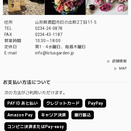
住所
山形県酒田市日の出町2丁目11-5
TEL
0234-24-0878
FAX
0234-43-1187
営業時間
10:30～18:00
定休日
第1・4水曜日、毎週木曜日
E-mail
info@lotusgarden.jp
店舗情報
MAP
お支払い方法について
次の方法がご利用いただけます。
PAY ID あと払い
クレジットカード
PayPay
Amazon Pay
キャリア決済
銀行振込
コンビニ決済またはPay-easy