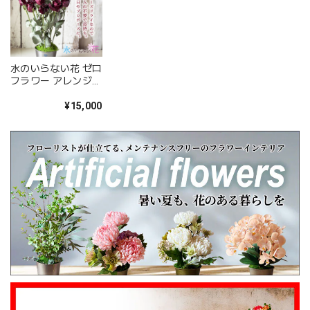
お花をお選びいただき誠にありがとうございま
した。 また、ご友人にもお喜びいただけたとの
こと、そしてお送りしたアレンジメントを「立
派」とお褒めいただき、大変嬉しく拝見しまし
た。 配送についてもご満足いただけたようで何
水のいらない花 ゼロ
よりです。 温かいお言葉を励みに、これからも
フラワー アレンジ
心を込めてお花をお届けしてまいります。 また
12本の赤バラ「ラヴ
ィアン・ローズ」
¥15,000
のご利用を心よりお待ちしております。 このた
びは本当にありがとうございました。
心を伝える花 キモチ 「ありがとう ARIGATO」 6600
2025/02/07
姉の誕生日に花束を注文しました。 予め希望やイメージを
伝えたところ、レアなバラを入れて下さり、ワンランクアッ
プでハイセンスな華やかな花束を作ってくださいました。
姉も大変喜んでくれて、大満足です。 また、お願いしま
す。 安心してお願いできるお花屋さんです。