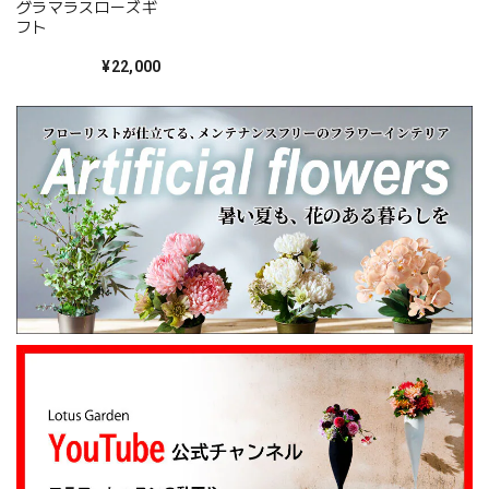
グラマラスローズギ
びは本当にありがとうございました。
フト
¥22,000
心を伝える花 キモチ 「ありがとう ARIGATO」 6600
2025/02/07
姉の誕生日に花束を注文しました。 予め希望やイメージを
伝えたところ、レアなバラを入れて下さり、ワンランクアッ
プでハイセンスな華やかな花束を作ってくださいました。
姉も大変喜んでくれて、大満足です。 また、お願いしま
す。 安心してお願いできるお花屋さんです。
大変嬉しいレビューありがとうございます。 お
姉さんも喜んでくださり安心しました。 また、
よろしくお願いします。