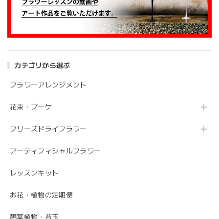
アンティークブーケ（カビン付き）
2024/05/26
花の状態も良く素敵な花束で、 とても満足しております。
丁寧に梱包されていて、 配送の問題は特にありませんでし
た。 フローリストさんが花の提案と相談に 快く応じてくれ
カテゴリから選ぶ
ます。 今後も利用したい信頼のおける花屋さんです。
フラワーアレンジメント
うれしいお返事ありがとうございました。 スタ
花束・ブーケ
ッフ一同励みになります。 これからも、素敵な
お花をお作りさせて頂きますので よろしくお願
フリーズドライフラワー
いします。
アーティフィシャルフラワー
レッスンキット
毎月届くお花の定期便 酒田のお花の季節の花束「季節の花束SAKATA12」
2023/06/17
お花・植物の定期便
素敵なお花ありがとうございます。 母が大変喜んでいまし
観葉植物・苔玉