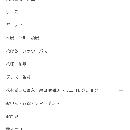
た。 特に芍薬が素敵だと言っていました。 引続きよろしく
お願いします。 岩岡
リース
こちらこそ、ありがとうございます。 お母さま
ガーデン
の為にこれからも喜ばれるお花を お届けさせて
いただきます。
木炭・クルミ殻炭
花びら・フラワーバス
母の日 エレガントなお母さんに感謝を込めて こだわりの 「カーネーションのフレームフラワーアレンジメント・トキメキ」
花瓶・花器
2020/05/11
グッズ・雑貨
先方さんがお洒落なお花だと喜んでくれました。 ありがと
花を愛した画家｜畠山 秀雄アトリエコレクション
うございました。
お中元・お盆・サマーギフト
ありがとうございました😊 無事にお花が届いて
安心しました。 母の日でご注文ありがとうござ
お月見
いました。
敬老の日