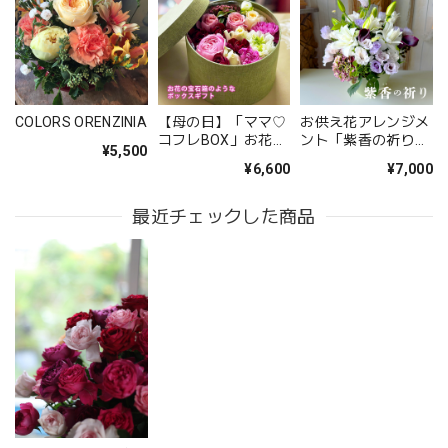
2026/05/09
無事に届いたようです。 注文時に、間違えて記入してどう
しようと思っていた所に、丁寧な電話をいただき助かりまし
た。 送り先の友人から写真が送られてきましたが、とても
COLORS ORENZINIA
【母の日】「ママ♡
お供え花アレンジメ
立派なアレンジメントで感激しました。 友人も喜んでいま
コフレBOX」お花の
ント「紫香の祈り」
¥5,500
した。 配送の件もとても丁寧に、お花が傷付かない様に配
宝石箱のようなフラ
｜春彼岸・お盆・命
¥6,600
¥7,000
ワーギフト
日・法事の供花
慮されていたようです。 お願いして良かったです。 また機
会があればお願いしたいと思いました、 ありがとうござい
最近チェックした商品
ました。
このたびは大切なご友人への贈り物に、当店の
お花をお選びいただき誠にありがとうございま
した。 また、ご友人にもお喜びいただけたとの
こと、そしてお送りしたアレンジメントを「立
派」とお褒めいただき、大変嬉しく拝見しまし
た。 配送についてもご満足いただけたようで何
よりです。 温かいお言葉を励みに、これからも
心を込めてお花をお届けしてまいります。 また
のご利用を心よりお待ちしております。 このた