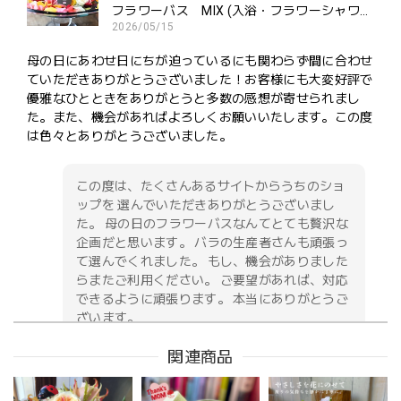
フラワーバス MIX (入浴・フラワーシャワー・ポプリ用）ご褒美にどうぞ
2026/05/15
母の日にあわせ日にちが迫っているにも関わらず間に合わせ
ていただきありがとうございました！お客様にも大変好評で
優雅なひとときをありがとうと多数の感想が寄せられまし
た。また、機会があればよろしくお願いいたします。この度
は色々とありがとうございました。
この度は、たくさんあるサイトからうちのショ
ップを 選んでいただきありがとうございまし
た。 母の日のフラワーバスなんてとても贅沢な
企画だと思います。 バラの生産者さんも頑張っ
て選んでくれました。 もし、機会がありました
らまたご利用ください。 ご要望があれば、対応
できるように頑張ります。 本当にありがとうご
ざいます。
関連商品
お供え花アレンジメント「紫香の祈り」｜春彼岸・お盆・命日・法事の供花