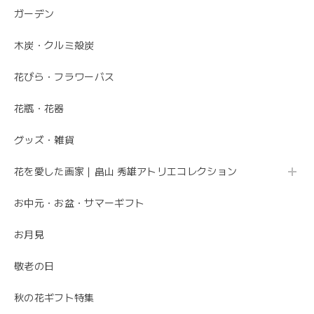
た。 特に芍薬が素敵だと言っていました。 引続きよろしく
ガーデン
お願いします。 岩岡
木炭・クルミ殻炭
こちらこそ、ありがとうございます。 お母さま
の為にこれからも喜ばれるお花を お届けさせて
花びら・フラワーバス
いただきます。
花瓶・花器
グッズ・雑貨
母の日 エレガントなお母さんに感謝を込めて こだわりの 「カーネーションのフレームフラワーアレンジメント・トキメキ」
2020/05/11
花を愛した画家｜畠山 秀雄アトリエコレクション
お中元・お盆・サマーギフト
先方さんがお洒落なお花だと喜んでくれました。 ありがと
うございました。
お月見
ありがとうございました😊 無事にお花が届いて
敬老の日
安心しました。 母の日でご注文ありがとうござ
いました。
秋の花ギフト特集