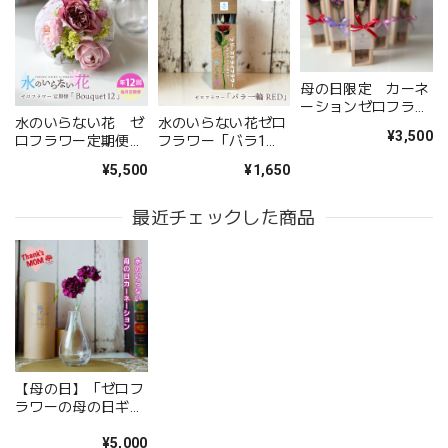
2026/05/09
無事に届いたようです。 注文時に、間違えて記入してどう
母の日限定 カーネ
しようと思っていた所に、丁寧な電話をいただき助かりまし
ーションゼロフラワ
た。 送り先の友人から写真が送られてきましたが、とても
水のいらない花 ゼ
水のいらない花ゼロ
ー「花いちりん」S
¥3,500
立派なアレンジメントで感激しました。 友人も喜んでいま
ロフラワー定期便１
フラワー「バラ1
した。 配送の件もとても丁寧に、お花が傷付かない様に配
２
輪 RED」
¥5,500
¥1,650
「Bouquet12」 花
慮されていたようです。 お願いして良かったです。 また機
瓶付き
会があればお願いしたいと思いました、 ありがとうござい
最近チェックした商品
ました。
このたびは大切なご友人への贈り物に、当店の
お花をお選びいただき誠にありがとうございま
した。 また、ご友人にもお喜びいただけたとの
こと、そしてお送りしたアレンジメントを「立
派」とお褒めいただき、大変嬉しく拝見しまし
た。 配送についてもご満足いただけたようで何
【母の日】「ゼロフ
よりです。 温かいお言葉を励みに、これからも
ラワーの母の日ギフ
心を込めてお花をお届けしてまいります。 また
ト」水いらずで楽し
むカーネーションと
¥5,000
のご利用を心よりお待ちしております。 このた