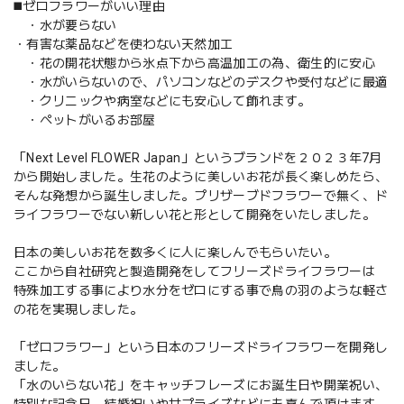
◼️ゼロフラワーがいい理由
・水が要らない
・有害な薬品などを使わない天然加工
・花の開花状態から氷点下から高温加工の為、衛生的に安心
・水がいらないので、パソコンなどのデスクや受付などに最適
・クリニックや病室などにも安心して飾れます。
・ペットがいるお部屋
「Next Level FLOWER Japan」というブランドを２０２３年7月
から開始しました。生花のように美しいお花が長く楽しめたら、
そんな発想から誕生しました。プリザーブドフラワーで無く、ド
ライフラワーでない新しい花と形として開発をいたしました。
日本の美しいお花を数多くに人に楽しんでもらいたい。
ここから自社研究と製造開発をしてフリーズドライフラワーは
特殊加工する事により水分をゼロにする事で鳥の羽のような軽さ
の花を実現しました。
「ゼロフラワー」という日本のフリーズドライフラワーを開発し
ました。
「水のいらない花」をキャッチフレーズにお誕生日や開業祝い、
特別な記念日、結婚祝いやサプライズなどにも喜んで頂けます。