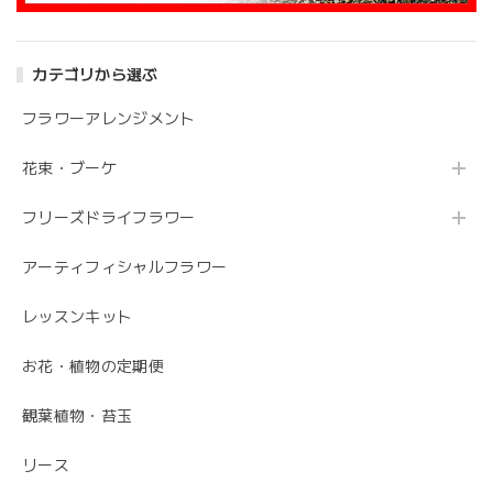
アンティークブーケ（カビン付き）
2024/05/26
カテゴリから選ぶ
花の状態も良く素敵な花束で、 とても満足しております。
丁寧に梱包されていて、 配送の問題は特にありませんでし
フラワーアレンジメント
た。 フローリストさんが花の提案と相談に 快く応じてくれ
ます。 今後も利用したい信頼のおける花屋さんです。
花束・ブーケ
フリーズドライフラワー
うれしいお返事ありがとうございました。 スタ
ッフ一同励みになります。 これからも、素敵な
アーティフィシャルフラワー
お花をお作りさせて頂きますので よろしくお願
いします。
レッスンキット
お花・植物の定期便
毎月届くお花の定期便 酒田のお花の季節の花束「季節の花束SAKATA12」
観葉植物・苔玉
2023/06/17
リース
素敵なお花ありがとうございます。 母が大変喜んでいまし