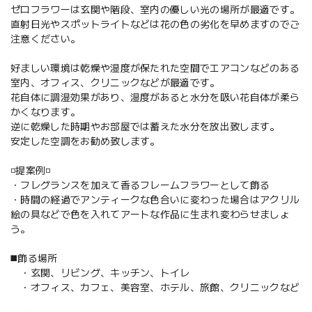
ゼロフラワーは玄関や階段、室内の優しい光の場所が最適です。
直射日光やスポットライトなどは花の色の劣化を早めますのでご
注意ください。
好ましい環境は乾燥や湿度が保たれた空間でエアコンなどのある
室内、オフィス、クリニックなどが最適です。
花自体に調湿効果があり、湿度があると水分を吸い花自体が柔ら
かくなります。
逆に乾燥した時期やお部屋では蓄えた水分を放出致します。
安定した空調をお勧め致します。
◽️提案例◽️
・フレグランスを加えて香るフレームフラワーとして飾る
・時間の経過でアンティークな色合いに変わった場合はアクリル
絵の具などで色を入れてアートな作品に生まれ変わらせましょ
う。
◼️飾る場所
・玄関、リビング、キッチン、トイレ
・オフィス、カフェ、美容室、ホテル、旅館、クリニックなど