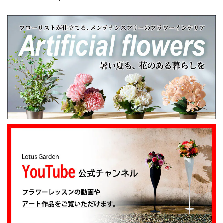
一輪挿し
びは本当にありがとうございました。
心を伝える花 キモチ 「ありがとう ARIGATO」 6600
2025/02/07
姉の誕生日に花束を注文しました。 予め希望やイメージを
伝えたところ、レアなバラを入れて下さり、ワンランクアッ
プでハイセンスな華やかな花束を作ってくださいました。
姉も大変喜んでくれて、大満足です。 また、お願いしま
す。 安心してお願いできるお花屋さんです。
大変嬉しいレビューありがとうございます。 お
姉さんも喜んでくださり安心しました。 また、
よろしくお願いします。