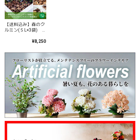
した。 また、ご友人にもお喜びいただけたとの
こと、そしてお送りしたアレンジメントを「立
派」とお褒めいただき、大変嬉しく拝見しまし
た。 配送についてもご満足いただけたようで何
【送料込み】森のク
よりです。 温かいお言葉を励みに、これからも
ルミン(５L×3袋)
心を込めてお花をお届けしてまいります。 また
観葉植物の足元のイ
ンテリアやプランタ
¥8,250
のご利用を心よりお待ちしております。 このた
ーなどのグランドカ
びは本当にありがとうございました。
バーやクラフトに
心を伝える花 キモチ 「ありがとう ARIGATO」 6600
2025/02/07
姉の誕生日に花束を注文しました。 予め希望やイメージを
伝えたところ、レアなバラを入れて下さり、ワンランクアッ
プでハイセンスな華やかな花束を作ってくださいました。
姉も大変喜んでくれて、大満足です。 また、お願いしま
す。 安心してお願いできるお花屋さんです。