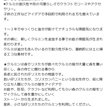
◾️クルミの耐久性や形の可愛らしさでクラフトでリースやアクセ
サリー。
子供の工作などアイデアで多目的で利用される方も増えていま
す。
１〜２年でゆっくりと油分が抜けてナチュラルな雰囲気になりま
す。
その頃に、新しくクルミンを追加する事でお庭の雰囲気が生まれ
変わります。
クルミは油分も含んでいるので耐久性があり、最終的には土に帰
るエコな素材です。
★クルミンは森でリスたちが食べたクルミの殻が大量に森を覆い
尽くし、森の存亡に関わる事から
長老に託された仔リスたちの物語です。
若い仔リスたちが、コリスカンパニーという会社を作り、街に降
り立ち人間にクルミの殻をアイデアで
お庭や、防犯、クラフトなど利用してもらい森のクルミの殻をリ
サイクルして森を豊かにしていく
ストーリーから生まれました。
是非、小さな仔リスたちのクルミンを利用してください。