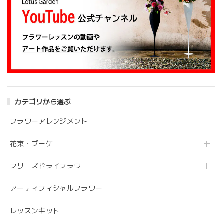
大変嬉しいレビューありがとうございます。 お
姉さんも喜んでくださり安心しました。 また、
よろしくお願いします。
アンティークブーケ（カビン付き）
2024/05/26
カテゴリから選ぶ
花の状態も良く素敵な花束で、 とても満足しております。
丁寧に梱包されていて、 配送の問題は特にありませんでし
フラワーアレンジメント
た。 フローリストさんが花の提案と相談に 快く応じてくれ
ます。 今後も利用したい信頼のおける花屋さんです。
花束・ブーケ
フリーズドライフラワー
うれしいお返事ありがとうございました。 スタ
ッフ一同励みになります。 これからも、素敵な
アーティフィシャルフラワー
お花をお作りさせて頂きますので よろしくお願
いします。
レッスンキット