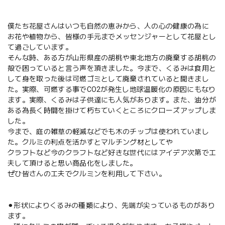
僕たち花屋さんはいつも自然の恵みから、人の心の健康の為に
お花や植物から、皆様の手元までメッセンジャーとして花屋とし
て過ごしています。
そんな時、ある方が山形県産の胡桃や東北地方の廃棄する胡桃の
殻で困っていると言う声を頂きました。今まで、くるみは食用と
して身を取った後は可燃ゴミとして廃棄されていると聞きまし
た。実際、可燃する事でCO2が発生し地球温暖化の原因にもなり
ます。実際、くるみは子供達にも人気があります。また、油分が
ある為長く時間を掛けて朽ちていくところにクローズアップしま
した。
今まで、庭の雑草の軽減などでも木のチップは使われていまし
た。クルミの利点を活かすとマルチング材としてや
クラフトなど今のクラフトなど好きな世代にはアイデア次第で工
夫して頂けると思い商品化をしました。
ぜひ皆さんの工夫でクルミンを利用して下さい。
⚫︎形状によりくるみの種類により、先端が尖っているものがあり
ます。