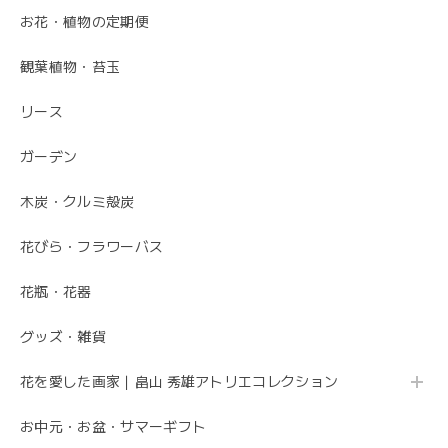
お花・植物の定期便
毎月届くお花の定期便 酒田のお花の季節の花束「季節の花束SAKATA12」
観葉植物・苔玉
2023/06/17
リース
素敵なお花ありがとうございます。 母が大変喜んでいまし
た。 特に芍薬が素敵だと言っていました。 引続きよろしく
ガーデン
お願いします。 岩岡
木炭・クルミ殻炭
こちらこそ、ありがとうございます。 お母さま
の為にこれからも喜ばれるお花を お届けさせて
花びら・フラワーバス
いただきます。
花瓶・花器
グッズ・雑貨
母の日 エレガントなお母さんに感謝を込めて こだわりの 「カーネーションのフレームフラワーアレンジメント・トキメキ」
2020/05/11
花を愛した画家｜畠山 秀雄アトリエコレクション
お中元・お盆・サマーギフト
先方さんがお洒落なお花だと喜んでくれました。 ありがと