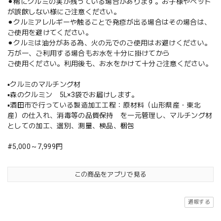
⚫︎稀にクルミの実が残っている場合があります。お子様やペット
が誤飲しない様にご注意ください。
⚫︎クルミアレルギーや触ることで発疹が出る場合はその場合は、
ご使用を避けてください。
⚫︎クルミは油分がある為、火の元でのご使用はお避けください。
万が一、ご利用する場合もお水を十分に掛けてから
ご使用ください。利用後も、お水をかけて十分ご注意ください。
▪️クルミのマルチング材
▪️森のクルミン 5L×3袋でお届けします。
▪️酒田市で行っている製造加工工程：原材料（山形県産・東北
産）の仕入れ、消毒等の品質保持 を一元管理し、マルチング材
としての加工、選別、測量、検品、梱包
#5,000～7,999円
この商品をアプリで見る
通報する