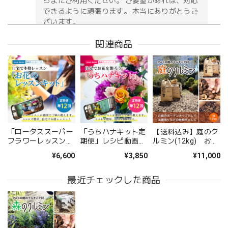
らまたご利用ください。 ご要望があれば、対応
できるように頑張ります。 本当にありがとうご
ざいます。
関連商品
お供え花アレンジメント「紫香の祈り」｜春彼岸・お盆・命日・法事の供花
2026/05/09
無事に届いたようです。 注文時に、間違えて記入してどう
しようと思っていた所に、丁寧な電話をいただき助かりまし
た。 送り先の友人から写真が送られてきましたが、とても
「ロータススーパー
「うちハナキット定
【送料込み】庭のク
立派なアレンジメントで感激しました。 友人も喜んでいま
フラワーレッスン定
期便」レシピ動画で
ルミン(12kg) お庭
した。 配送の件もとても丁寧に、お花が傷付かない様に配
期便」スマホで動画
おうちや職場や自分
のグランドカバーや
¥6,600
¥3,850
¥11,000
を見ながら自宅でフ
で飾ろう
駐車場の防犯に
慮されていたようです。 お願いして良かったです。 また機
ラワーレッスン
会があればお願いしたいと思いました、 ありがとうござい
最近チェックした商品
ました。
このたびは大切なご友人への贈り物に、当店の
お花をお選びいただき誠にありがとうございま