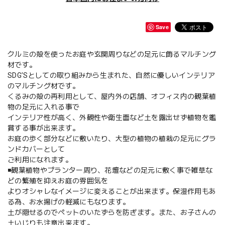
Save
クルミの殻を使ったお庭や玄関周りなどの足元に飾るマルチング
材です。
SDG’Sとしての取り組みから生まれた、自然に優しいインテリア
のマルチング材です。
くるみの殻の再利用として、屋内外の店舗、オフィス内の観葉植
物の足元に入れる事で
インテリア性が高く、外観性や衛生面など土を露出せず植物を鑑
賞する事が出来ます。
お庭の歩く部分などに敷いたり、大型の植物の植栽の足元にグラ
ンドカバーとして
ご利用になれます。
◾️観葉植物やプランター周り、花壇などの足元に敷く事で雑草な
どの繁殖を抑えお庭の雰囲気を
よりオシャレなイメージに変えることが出来ます。保湿作用もあ
る為、お水揚げの軽減にもなります。
土が隠せるのでペットのいたずらを防ぎます。また、お子さんの
土いじりも注意出来ます。