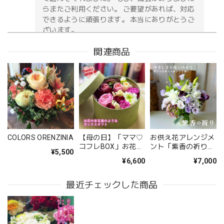
らまたご利用ください。 ご要望があれば、対応
できるように頑張ります。 本当にありがとうご
ざいます。
関連商品
お供え花アレンジメント「紫香の祈り」｜春彼岸・お盆・命日・法事の供花
2026/05/09
無事に届いたようです。 注文時に、間違えて記入してどう
しようと思っていた所に、丁寧な電話をいただき助かりまし
た。 送り先の友人から写真が送られてきましたが、とても
COLORS ORENZINIA
【母の日】「ママ♡
お供え花アレンジメ
立派なアレンジメントで感激しました。 友人も喜んでいま
コフレBOX」お花の
ント「紫香の祈り」
¥5,500
した。 配送の件もとても丁寧に、お花が傷付かない様に配
宝石箱のようなフラ
｜春彼岸・お盆・命
¥6,600
¥7,000
ワーギフト
日・法事の供花
慮されていたようです。 お願いして良かったです。 また機
会があればお願いしたいと思いました、 ありがとうござい
最近チェックした商品
ました。
このたびは大切なご友人への贈り物に、当店の