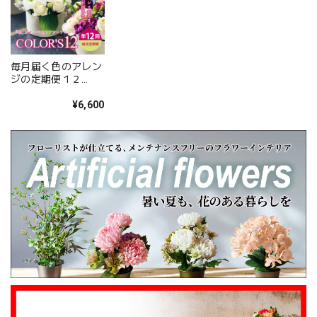
お花をお選びいただき誠にありがとうございま
した。 また、ご友人にもお喜びいただけたとの
こと、そしてお送りしたアレンジメントを「立
派」とお褒めいただき、大変嬉しく拝見しまし
た。 配送についてもご満足いただけたようで何
毎月届く色のアレン
よりです。 温かいお言葉を励みに、これからも
ジの定期便１２
心を込めてお花をお届けしてまいります。 また
「COLOR'S１２ 色
の飾るフラワーアレ
¥6,600
のご利用を心よりお待ちしております。 このた
ンジ」
びは本当にありがとうございました。
心を伝える花 キモチ 「ありがとう ARIGATO」 6600
2025/02/07
姉の誕生日に花束を注文しました。 予め希望やイメージを
伝えたところ、レアなバラを入れて下さり、ワンランクアッ
プでハイセンスな華やかな花束を作ってくださいました。
姉も大変喜んでくれて、大満足です。 また、お願いしま
す。 安心してお願いできるお花屋さんです。