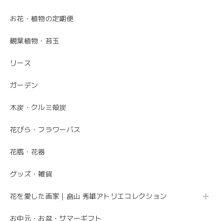
お花・植物の定期便
毎月届くお花の定期便 酒田のお花の季節の花束「季節の花束SAKATA12」
観葉植物・苔玉
2023/06/17
リース
素敵なお花ありがとうございます。 母が大変喜んでいまし
た。 特に芍薬が素敵だと言っていました。 引続きよろしく
ガーデン
お願いします。 岩岡
木炭・クルミ殻炭
こちらこそ、ありがとうございます。 お母さま
の為にこれからも喜ばれるお花を お届けさせて
花びら・フラワーバス
いただきます。
花瓶・花器
グッズ・雑貨
母の日 エレガントなお母さんに感謝を込めて こだわりの 「カーネーションのフレームフラワーアレンジメント・トキメキ」
2020/05/11
花を愛した画家｜畠山 秀雄アトリエコレクション
お中元・お盆・サマーギフト
先方さんがお洒落なお花だと喜んでくれました。 ありがと