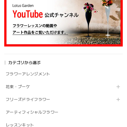
大変嬉しいレビューありがとうございます。 お
姉さんも喜んでくださり安心しました。 また、
よろしくお願いします。
アンティークブーケ（カビン付き）
2024/05/26
カテゴリから選ぶ
花の状態も良く素敵な花束で、 とても満足しております。
丁寧に梱包されていて、 配送の問題は特にありませんでし
フラワーアレンジメント
た。 フローリストさんが花の提案と相談に 快く応じてくれ
ます。 今後も利用したい信頼のおける花屋さんです。
花束・ブーケ
フリーズドライフラワー
うれしいお返事ありがとうございました。 スタ
ッフ一同励みになります。 これからも、素敵な
アーティフィシャルフラワー
お花をお作りさせて頂きますので よろしくお願
いします。
レッスンキット