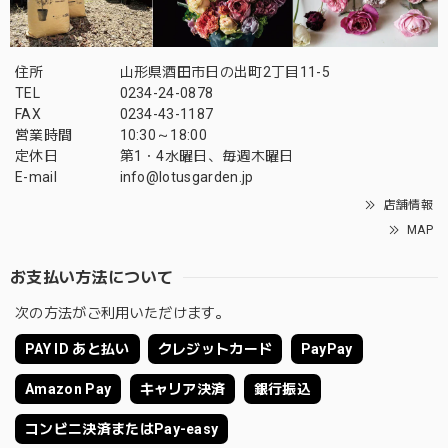
住所
山形県酒田市日の出町2丁目11-5
TEL
0234-24-0878
FAX
0234-43-1187
営業時間
10:30～18:00
定休日
第1・4水曜日、毎週木曜日
E-mail
info@lotusgarden.jp
店舗情報
MAP
お支払い方法について
次の方法がご利用いただけます。
PAY ID あと払い
クレジットカード
PayPay
Amazon Pay
キャリア決済
銀行振込
コンビニ決済またはPay-easy