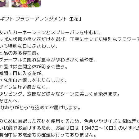
 ギフト フラワーアレンジメント 生花」
抜いたカーネーションとスプレーバラを中心に、
ちばん状態の良い花だけを選び、丁寧に仕立てた特別なフラワー
いう特別な日にふさわしい、
と品のある存在感。
グテーブルに飾れば食卓がやわらかく華やぎ、
に置けば空間全体が明るく整う。
瞬間に目に入る花が、
さな余白と癒しをもたらします。
ザインは圧迫感がなく、
やリビング、玄関など様々なシーンに美しく馴染みます。
母さんへ、
沢なありがとう”を込めてお届けします。
のために厳選した花材を使用するため、色合いやサイズに個体差
い状態でお届けするため、お届け日は【5月7日〜10日】のいずれ
期間中はお電話での確認は行っておりません。