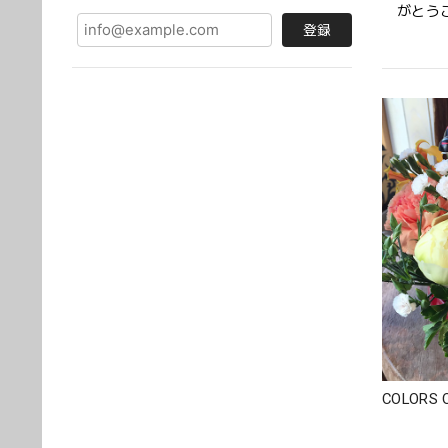
がとう
登録
姉の誕
スな華
屋さん
COLORS 