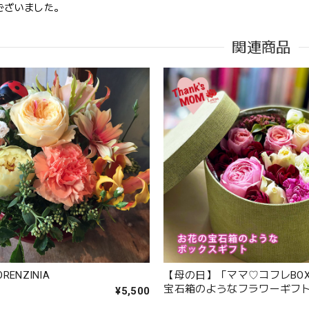
ございました。
関連商品
このたびは大切なご友人への贈り物に、当店のお花をお選びい
にもお喜びいただけたとのこと、そしてお送りしたアレンジメ
しました。 配送についてもご満足いただけたようで何よりです
花をお届けしてまいります。 またのご利用を心よりお待ちして
た。
心を伝える花 キモチ 「ありがとう ARIGATO」 6600
2025/02/07
生日に花束を注文しました。 予め希望やイメージを伝えたところ、レ
やかな花束を作ってくださいました。 姉も大変喜んでくれて、大満足で
です。
ORENZINIA
【母の日】「ママ♡コフレBO
宝石箱のようなフラワーギフ
¥5,500
大変嬉しいレビューありがとうございます。 お姉さんも喜んで
す。