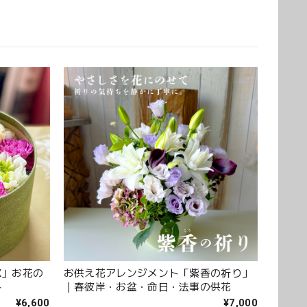
ただき誠にありがとうございました。 また、ご友人
ントを「立派」とお褒めいただき、大変嬉しく拝見
。 温かいお言葉を励みに、これからも心を込めてお
おります。 このたびは本当にありがとうございまし
アなバラを入れて下さり、ワンランクアップでハイセン
す。 また、お願いします。 安心してお願いできるお花
X」お花の
お供え花アレンジメント「紫香の祈り」
ト
｜春彼岸・お盆・命日・法事の供花
くださり安心しました。 また、よろしくお願いしま
¥6,600
¥7,000