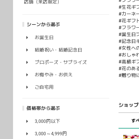
#フラワ
店舗（来店限定）
#生花ギ
#カーネ
#花ギフ
シーンから選ぶ
#フラワ
#誕生日
お誕生日
#記念日
#女性へ
結婚祝い・結婚記念日
#おしゃ
#高級ギ
プロポーズ・サプライズ
#花のあ
お悔やみ・お供え
#贈り物
ご自宅用
ショップ
価格帯から選ぶ
す
3,000円以下
3,000～4,999円