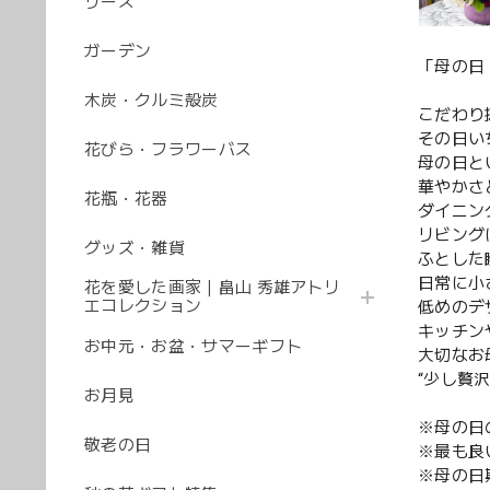
リース
ガーデン
「母の日
木炭・クルミ殻炭
こだわり
その日い
花びら・フラワーバス
母の日と
華やかさ
花瓶・花器
ダイニン
リビング
グッズ・雑貨
ふとした
日常に小
花を愛した画家｜畠山 秀雄アトリ
エコレクション
低めのデ
キッチン
お中元・お盆・サマーギフト
大切なお
“少し贅
お月見
※母の日
敬老の日
※最も良
※母の日