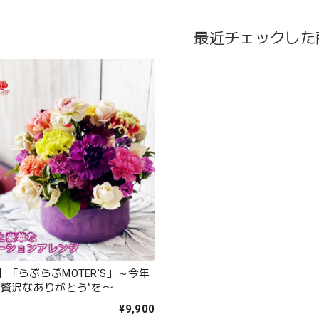
最近チェックした
アンティークブーケ（カビン付き）
2024/05/26
態も良く素敵な花束で、 とても満足しております。 丁寧に梱包されて
が花の提案と相談に 快く応じてくれます。 今後も利用したい信頼のお
うれしいお返事ありがとうございました。 スタッフ一同励みに
頂きますので よろしくお願いします。
毎月届くお花の定期便 酒田のお花の季節の花束「季節の花束SA
「らぶらぶMOTER'S」～今年
2023/06/17
し贅沢なありがとう”を〜
¥9,900