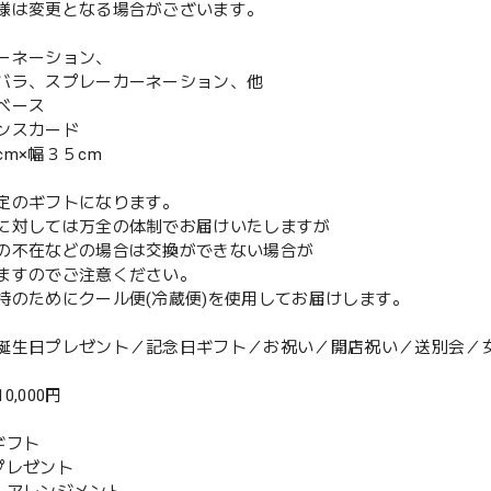
様は変更となる場合がございます。
ーネーション、
バラ、スプレーカーネーション、他
ベース
ンスカード
cm×幅３５cm
定のギフトになります。
対しては万全の体制でお届けいたしますが
不在などの場合は交換ができない場合が
すのでご注意ください。
持のためにクール便(冷蔵便)を使用してお届けします。
誕生日プレゼント／記念日ギフト／お祝い／開店祝い／送別会／
10,000円
ギフト
プレゼント