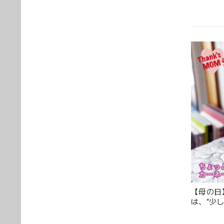
花の状
トさん
【母の日】
は、“少