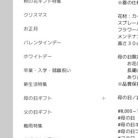
秋の花ギフト特集
※器の仕
クリスマス
花材：カ
スプレー
お正月
フラワー
メンテナ
バレンタインデー
高さ３０
ホワイトデー
母の日限
お花に
卒業・入学・就職祝い
長期の
ありま
※品質保
新生活特集
母の日／
母の日ギフト
#8,000～
父の日ギフト
#母の日
#母の日
梅雨特集
#母の日