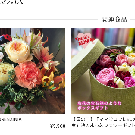
ございました。
関連商品
このたびは大切なご友人への贈り物に、当店のお花をお選びい
にもお喜びいただけたとのこと、そしてお送りしたアレンジメ
しました。 配送についてもご満足いただけたようで何よりです
花をお届けしてまいります。 またのご利用を心よりお待ちして
た。
心を伝える花 キモチ 「ありがとう ARIGATO」 6600
2025/02/07
生日に花束を注文しました。 予め希望やイメージを伝えたところ、レ
やかな花束を作ってくださいました。 姉も大変喜んでくれて、大満足で
です。
ORENZINIA
【母の日】「ママ♡コフレBO
宝石箱のようなフラワーギフ
¥5,500
大変嬉しいレビューありがとうございます。 お姉さんも喜んで
す。