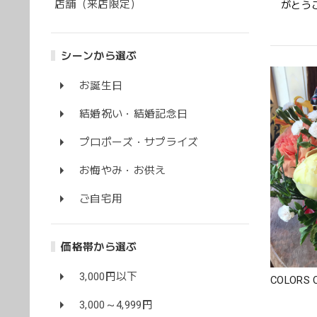
店舗（来店限定）
がとう
シーンから選ぶ
お誕生日
結婚祝い・結婚記念日
プロポーズ・サプライズ
お悔やみ・お供え
ご自宅用
姉の誕
スな華
価格帯から選ぶ
屋さん
3,000円以下
COLORS 
3,000～4,999円