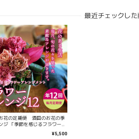
最近チェックした
アンティークブーケ（カビン付き）
2024/05/26
態も良く素敵な花束で、 とても満足しております。 丁寧に梱包されて
が花の提案と相談に 快く応じてくれます。 今後も利用したい信頼のお
うれしいお返事ありがとうございました。 スタッフ一同励みに
頂きますので よろしくお願いします。
毎月届くお花の定期便 酒田のお花の季節の花束「季節の花束SA
お花の定期便 酒田のお花の季
2023/06/17
ンジ 「季節を感じるフラワーア
２」
¥5,500
お花ありがとうございます。 母が大変喜んでいました。 特に芍薬が素