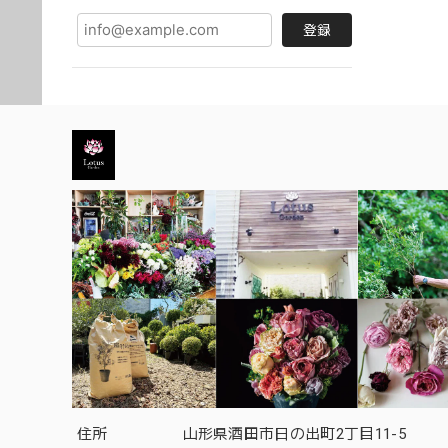
す。
登録
先方さ
住所
山形県酒田市日の出町2丁目11-5