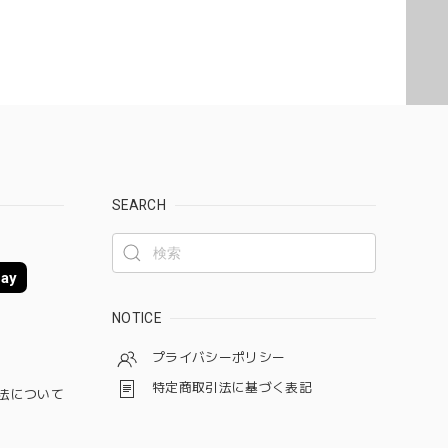
れからも喜ばれるお花を お届けさせていただきます。
母の日 エレガントなお母さんに感謝を込めて こだわりの 「カーネーションのフレームフラワーアレンジメント・トキメキ」
SEARCH
ay
しました。 母の日でご注文ありがとうございました。
NOTICE
プライバシーポリシー
特定商取引法に基づく表記
法について