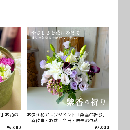
ただき誠にありがとうございました。 また、ご友人
ントを「立派」とお褒めいただき、大変嬉しく拝見
。 温かいお言葉を励みに、これからも心を込めてお
おります。 このたびは本当にありがとうございまし
アなバラを入れて下さり、ワンランクアップでハイセン
す。 また、お願いします。 安心してお願いできるお花
X」お花の
お供え花アレンジメント「紫香の祈り」
ト
｜春彼岸・お盆・命日・法事の供花
くださり安心しました。 また、よろしくお願いしま
¥6,600
¥7,000