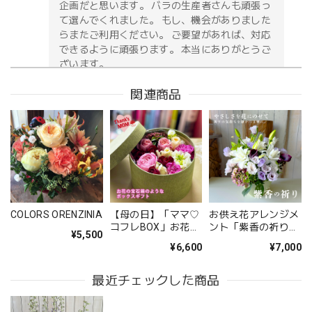
企画だと思います。 バラの生産者さんも頑張っ
て選んでくれました。 もし、機会がありました
らまたご利用ください。 ご要望があれば、対応
できるように頑張ります。 本当にありがとうご
ざいます。
関連商品
お供え花アレンジメント「紫香の祈り」｜春彼岸・お盆・命日・法事の供花
2026/05/09
無事に届いたようです。 注文時に、間違えて記入してどう
しようと思っていた所に、丁寧な電話をいただき助かりまし
た。 送り先の友人から写真が送られてきましたが、とても
COLORS ORENZINIA
【母の日】「ママ♡
お供え花アレンジメ
立派なアレンジメントで感激しました。 友人も喜んでいま
コフレBOX」お花の
ント「紫香の祈り」
¥5,500
した。 配送の件もとても丁寧に、お花が傷付かない様に配
宝石箱のようなフラ
｜春彼岸・お盆・命
¥6,600
¥7,000
ワーギフト
日・法事の供花
慮されていたようです。 お願いして良かったです。 また機
会があればお願いしたいと思いました、 ありがとうござい
最近チェックした商品
ました。