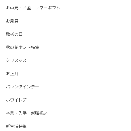
お中元・お盆・サマーギフト
先方さんがお洒落なお花だと喜んでくれました。 ありがと
うございました。
お月見
ありがとうございました😊 無事にお花が届いて
敬老の日
安心しました。 母の日でご注文ありがとうござ
いました。
秋の花ギフト特集
クリスマス
お正月
バレンタインデー
ホワイトデー
卒業・入学・就職祝い
新生活特集