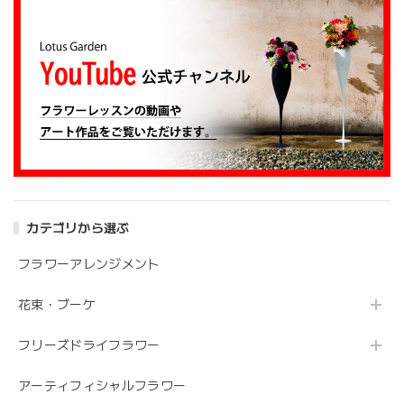
す。 安心してお願いできるお花屋さんです。
大変嬉しいレビューありがとうございます。 お
姉さんも喜んでくださり安心しました。 また、
よろしくお願いします。
アンティークブーケ（カビン付き）
2024/05/26
カテゴリから選ぶ
花の状態も良く素敵な花束で、 とても満足しております。
丁寧に梱包されていて、 配送の問題は特にありませんでし
フラワーアレンジメント
た。 フローリストさんが花の提案と相談に 快く応じてくれ
ます。 今後も利用したい信頼のおける花屋さんです。
花束・ブーケ
フリーズドライフラワー
うれしいお返事ありがとうございました。 スタ
ッフ一同励みになります。 これからも、素敵な
アーティフィシャルフラワー
お花をお作りさせて頂きますので よろしくお願