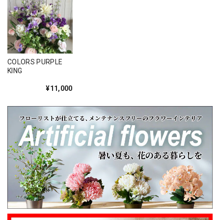
このたびは大切なご友人への贈り物に、当店の
お花をお選びいただき誠にありがとうございま
した。 また、ご友人にもお喜びいただけたとの
こと、そしてお送りしたアレンジメントを「立
派」とお褒めいただき、大変嬉しく拝見しまし
た。 配送についてもご満足いただけたようで何
COLORS PURPLE
よりです。 温かいお言葉を励みに、これからも
KING
心を込めてお花をお届けしてまいります。 また
¥11,000
のご利用を心よりお待ちしております。 このた
びは本当にありがとうございました。
心を伝える花 キモチ 「ありがとう ARIGATO」 6600
2025/02/07
姉の誕生日に花束を注文しました。 予め希望やイメージを
伝えたところ、レアなバラを入れて下さり、ワンランクアッ
プでハイセンスな華やかな花束を作ってくださいました。
姉も大変喜んでくれて、大満足です。 また、お願いしま