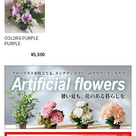
このたびは大切なご友人への贈り物に、当店の
お花をお選びいただき誠にありがとうございま
した。 また、ご友人にもお喜びいただけたとの
こと、そしてお送りしたアレンジメントを「立
派」とお褒めいただき、大変嬉しく拝見しまし
た。 配送についてもご満足いただけたようで何
COLORS PURPLE
よりです。 温かいお言葉を励みに、これからも
PURPLE
心を込めてお花をお届けしてまいります。 また
¥5,500
のご利用を心よりお待ちしております。 このた
びは本当にありがとうございました。
心を伝える花 キモチ 「ありがとう ARIGATO」 6600
2025/02/07
姉の誕生日に花束を注文しました。 予め希望やイメージを
伝えたところ、レアなバラを入れて下さり、ワンランクアッ
プでハイセンスな華やかな花束を作ってくださいました。
姉も大変喜んでくれて、大満足です。 また、お願いしま