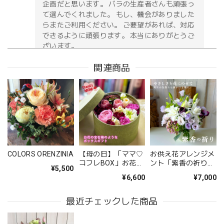
企画だと思います。 バラの生産者さんも頑張っ
て選んでくれました。 もし、機会がありました
らまたご利用ください。 ご要望があれば、対応
できるように頑張ります。 本当にありがとうご
ざいます。
関連商品
お供え花アレンジメント「紫香の祈り」｜春彼岸・お盆・命日・法事の供花
2026/05/09
無事に届いたようです。 注文時に、間違えて記入してどう
しようと思っていた所に、丁寧な電話をいただき助かりまし
た。 送り先の友人から写真が送られてきましたが、とても
COLORS ORENZINIA
【母の日】「ママ♡
お供え花アレンジメ
立派なアレンジメントで感激しました。 友人も喜んでいま
コフレBOX」お花の
ント「紫香の祈り」
¥5,500
した。 配送の件もとても丁寧に、お花が傷付かない様に配
宝石箱のようなフラ
｜春彼岸・お盆・命
¥6,600
¥7,000
ワーギフト
日・法事の供花
慮されていたようです。 お願いして良かったです。 また機
会があればお願いしたいと思いました、 ありがとうござい
最近チェックした商品
ました。