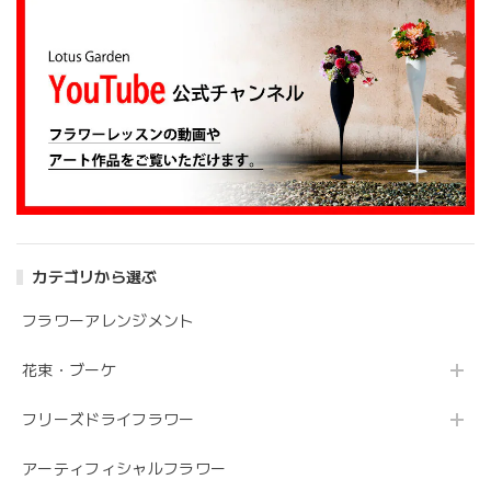
す。 安心してお願いできるお花屋さんです。
大変嬉しいレビューありがとうございます。 お
姉さんも喜んでくださり安心しました。 また、
よろしくお願いします。
アンティークブーケ（カビン付き）
2024/05/26
カテゴリから選ぶ
花の状態も良く素敵な花束で、 とても満足しております。
丁寧に梱包されていて、 配送の問題は特にありませんでし
フラワーアレンジメント
た。 フローリストさんが花の提案と相談に 快く応じてくれ
ます。 今後も利用したい信頼のおける花屋さんです。
花束・ブーケ
フリーズドライフラワー
うれしいお返事ありがとうございました。 スタ
ッフ一同励みになります。 これからも、素敵な
アーティフィシャルフラワー
お花をお作りさせて頂きますので よろしくお願