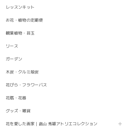
いします。
レッスンキット
お花・植物の定期便
毎月届くお花の定期便 酒田のお花の季節の花束「季節の花束SAKATA12」
観葉植物・苔玉
2023/06/17
リース
素敵なお花ありがとうございます。 母が大変喜んでいまし
た。 特に芍薬が素敵だと言っていました。 引続きよろしく
ガーデン
お願いします。 岩岡
木炭・クルミ殻炭
こちらこそ、ありがとうございます。 お母さま
の為にこれからも喜ばれるお花を お届けさせて
花びら・フラワーバス
いただきます。
花瓶・花器
グッズ・雑貨
母の日 エレガントなお母さんに感謝を込めて こだわりの 「カーネーションのフレームフラワーアレンジメント・トキメキ」
2020/05/11
花を愛した画家｜畠山 秀雄アトリエコレクション