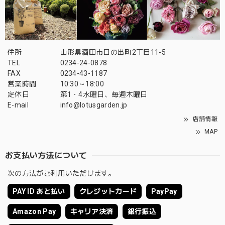
住所
山形県酒田市日の出町2丁目11-5
TEL
0234-24-0878
FAX
0234-43-1187
営業時間
10:30～18:00
定休日
第1・4水曜日、毎週木曜日
E-mail
info@lotusgarden.jp
店舗情報
MAP
お支払い方法について
次の方法がご利用いただけます。
PAY ID あと払い
クレジットカード
PayPay
Amazon Pay
キャリア決済
銀行振込