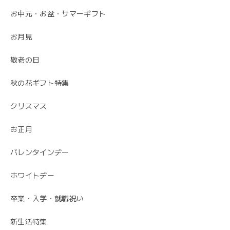
お中元・お盆・サマーギフト
先方さんがお洒落なお花だと喜んでくれました。 ありがと
うございました。
お月見
ありがとうございました😊 無事にお花が届いて
敬老の日
安心しました。 母の日でご注文ありがとうござ
いました。
秋の花ギフト特集
クリスマス
お正月
バレンタインデー
ホワイトデー
卒業・入学・就職祝い
新生活特集